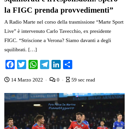
la FIGC prenda provvedimenti”
A Radio Marte nel corso della trasmissione “Marte Sport
Live” è intervenuto Carlo Tavecchio, ex presidente
FIGC. “Striscione a Verona? Siamo davanti a degli
squilibrati. […]
Fa
T
W
Te
Li
C
ce
wi
ha
le
nk
on
14 Marzo 2022
0
59 sec read
bo
tte
ts
gr
ed
di
ok
r
A
a
In
vi
pp
m
di