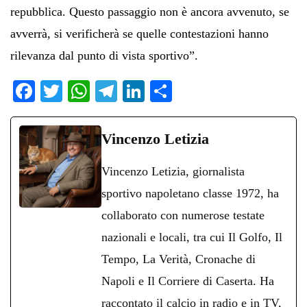
repubblica. Questo passaggio non è ancora avvenuto, se
avverrà, si verificherà se quelle contestazioni hanno
rilevanza dal punto di vista sportivo”.
Fa
T
W
Te
Li
C
ce
wi
ha
le
nk
on
bo
tte
ts
gr
ed
di
Vincenzo Letizia
ok
r
A
a
In
vi
Vincenzo Letizia, giornalista
pp
m
di
sportivo napoletano classe 1972, ha
collaborato con numerose testate
nazionali e locali, tra cui Il Golfo, Il
Tempo, La Verità, Cronache di
Napoli e Il Corriere di Caserta. Ha
raccontato il calcio in radio e in TV,