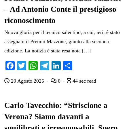
– Ad Antonio Conte il prestigioso
riconoscimento
Nuova gloria per il tecnico salentino, a cui, ieri, è stato
assegnato il Premio Mazzone, giunto alla seconda
edizione. La notizia è stata resa nota […]
Fa
T
W
Te
Li
C
ce
wi
ha
le
nk
on
20 Agosto 2025
0
44 sec read
bo
tte
ts
gr
ed
di
ok
r
A
a
In
vi
pp
m
di
Carlo Tavecchio: “Striscione a
Verona? Siamo davanti a
squilibrati e irresponsabili. Spero