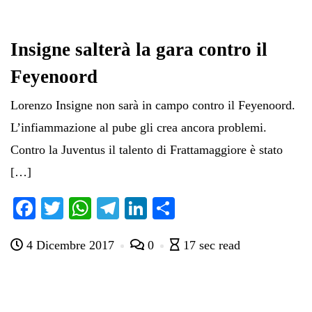
Insigne salterà la gara contro il
Feyenoord
Lorenzo Insigne non sarà in campo contro il Feyenoord.
L’infiammazione al pube gli crea ancora problemi.
Contro la Juventus il talento di Frattamaggiore è stato
[…]
Fa
T
W
Te
Li
C
ce
wi
ha
le
nk
on
4 Dicembre 2017
0
17 sec read
bo
tte
ts
gr
ed
di
ok
r
A
a
In
vi
pp
m
di