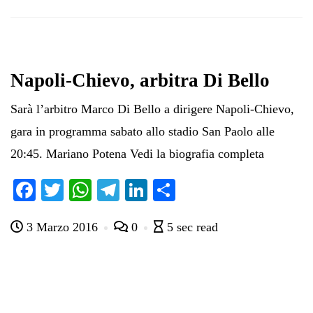
Napoli-Chievo, arbitra Di Bello
Sarà l’arbitro Marco Di Bello a dirigere Napoli-Chievo,
gara in programma sabato allo stadio San Paolo alle
20:45. Mariano Potena Vedi la biografia completa
Fa
T
W
Te
Li
C
ce
wi
ha
le
nk
on
3 Marzo 2016
0
5 sec read
bo
tte
ts
gr
ed
di
ok
r
A
a
In
vi
pp
m
di