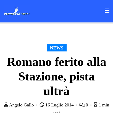
Skip
to
content
NEWS
Romano ferito alla
Stazione, pista
ultrà
Angelo Gallo
16 Luglio 2014
0
1 min
read