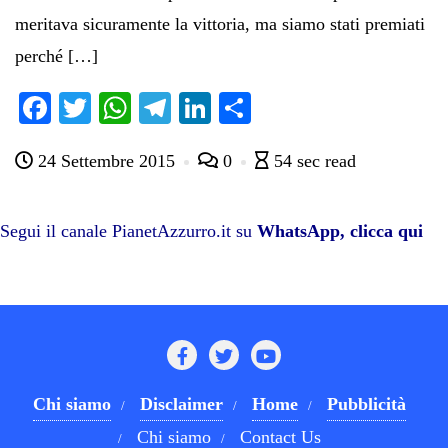
meritava sicuramente la vittoria, ma siamo stati premiati
perché […]
Fa
T
W
Te
Li
C
ce
wi
ha
le
nk
on
24 Settembre 2015
0
54 sec read
bo
tte
ts
gr
ed
di
ok
r
A
a
In
vi
pp
m
di
Segui il canale PianetAzzurro.it su
WhatsApp, clicca qui
Chi siamo
Disclaimer
Home
Pubblicità
Chi siamo
Contact Us