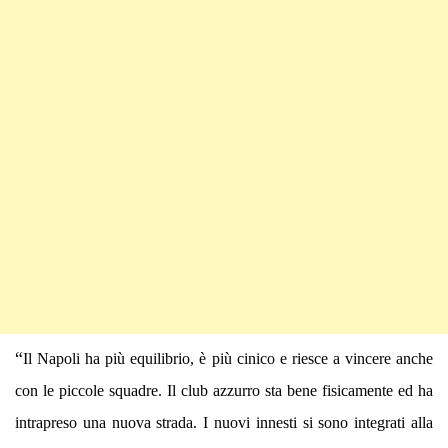
“
Il Napoli ha più equilibrio, è più cinico e riesce a vincere anche
con le piccole squadre. Il club azzurro sta bene fisicamente ed ha
intrapreso una nuova strada. I nuovi innesti si sono integrati alla