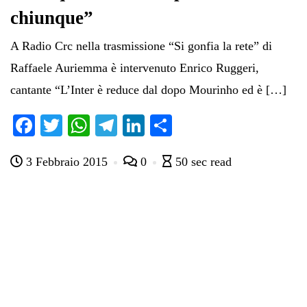
chiunque”
A Radio Crc nella trasmissione “Si gonfia la rete” di
Raffaele Auriemma è intervenuto Enrico Ruggeri,
cantante “L’Inter è reduce dal dopo Mourinho ed è […]
Fa
T
W
Te
Li
C
ce
wi
ha
le
nk
on
3 Febbraio 2015
0
50 sec read
bo
tte
ts
gr
ed
di
ok
r
A
a
In
vi
pp
m
di