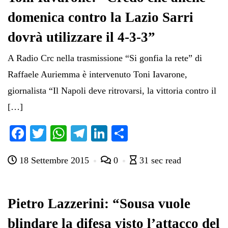
domenica contro la Lazio Sarri
dovrà utilizzare il 4-3-3”
A Radio Crc nella trasmissione “Si gonfia la rete” di
Raffaele Auriemma è intervenuto Toni Iavarone,
giornalista “Il Napoli deve ritrovarsi, la vittoria contro il
[…]
Fa
T
W
Te
Li
C
ce
wi
ha
le
nk
on
18 Settembre 2015
0
31 sec read
bo
tte
ts
gr
ed
di
ok
r
A
a
In
vi
pp
m
di
Pietro Lazzerini: “Sousa vuole
blindare la difesa visto l’attacco del