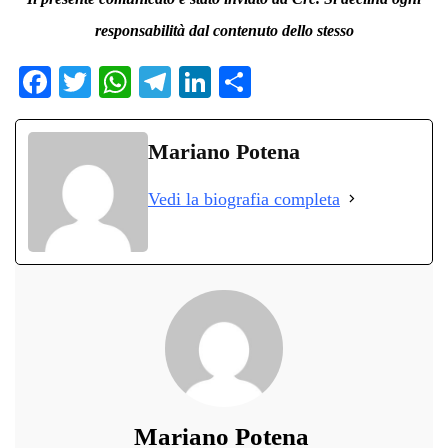
responsabilità dal contenuto dello stesso
Fa
T
W
Te
Li
C
ce
wi
ha
le
nk
on
bo
tte
ts
gr
ed
di
Mariano Potena
ok
r
A
a
In
vi
Vedi la biografia completa
pp
m
di
Mariano Potena