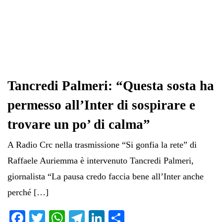
Tancredi Palmeri: “Questa sosta ha
permesso all’Inter di sospirare e
trovare un po’ di calma”
A Radio Crc nella trasmissione “Si gonfia la rete” di
Raffaele Auriemma è intervenuto Tancredi Palmeri,
giornalista “La pausa credo faccia bene all’Inter anche
perché […]
Fa
T
W
Te
Li
C