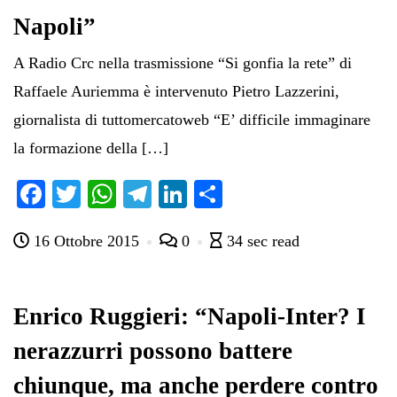
Napoli”
A Radio Crc nella trasmissione “Si gonfia la rete” di
Raffaele Auriemma è intervenuto Pietro Lazzerini,
giornalista di tuttomercatoweb “E’ difficile immaginare
la formazione della […]
Fa
T
W
Te
Li
C
ce
wi
ha
le
nk
on
16 Ottobre 2015
0
34 sec read
bo
tte
ts
gr
ed
di
ok
r
A
a
In
vi
pp
m
di
Enrico Ruggieri: “Napoli-Inter? I
nerazzurri possono battere
chiunque, ma anche perdere contro