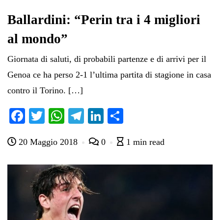
Ballardini: “Perin tra i 4 migliori
al mondo”
Giornata di saluti, di probabili partenze e di arrivi per il
Genoa ce ha perso 2-1 l’ultima partita di stagione in casa
contro il Torino. […]
Fa
T
W
Te
Li
C
ce
wi
ha
le
nk
on
20 Maggio 2018
0
1 min read
bo
tte
ts
gr
ed
di
ok
r
A
a
In
vi
pp
m
di