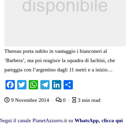
Thereau porta subito in vantaggio i bianconeri al
‘Barbera’, ma poi reagisce la squadra di Iachini, che
pareggia con l’argentino dagli 11 metri e a inizio…
Fa
T
W
Te
Li
C
ce
wi
ha
le
nk
on
9 Novembre 2014
0
3 min read
bo
tte
ts
gr
ed
di
ok
r
A
a
In
vi
pp
m
di
Segui il canale PianetAzzurro.it su
WhatsApp, clicca qui