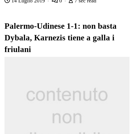
14 Luglio 2019
0
7 sec read
bo
tte
ts
gr
ed
di
ok
r
A
a
In
vi
pp
m
di
Palermo-Udinese 1-1: non basta
Dybala, Karnezis tiene a galla i
friulani