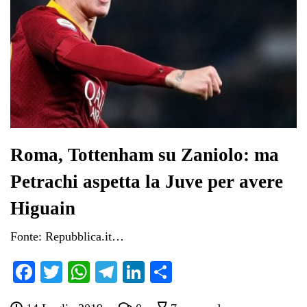
Roma, Tottenham su Zaniolo: ma
Petrachi aspetta la Juve per avere
Higuain
Fonte: Repubblica.it…
Fa
T
W
Te
Li
C
ce
wi
ha
le
nk
on