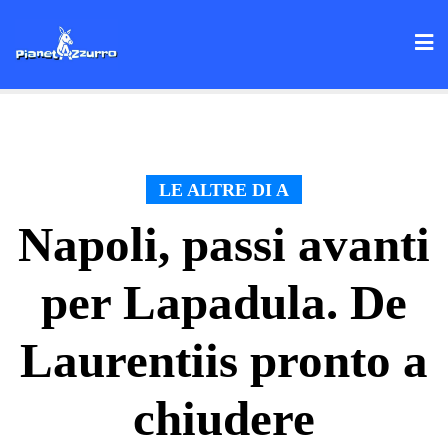
Skip
to
content
LE ALTRE DI A
Napoli, passi avanti
per Lapadula. De
Laurentiis pronto a
chiudere