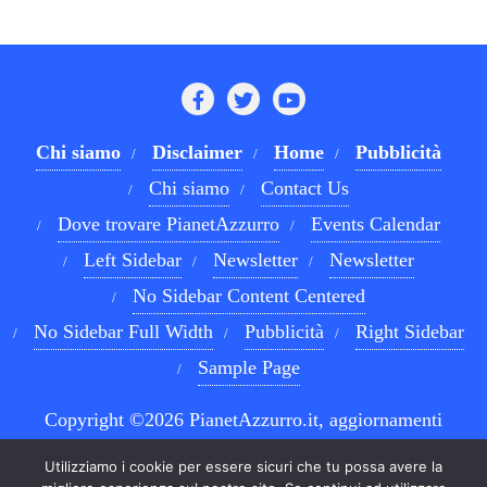
Chi siamo
Disclaimer
Home
Pubblicità
Chi siamo
Contact Us
Dove trovare PianetAzzurro
Events Calendar
Left Sidebar
Newsletter
Newsletter
No Sidebar Content Centered
No Sidebar Full Width
Pubblicità
Right Sidebar
Sample Page
Copyright ©2026 PianetAzzurro.it, aggiornamenti
costanti sul Calcio Napoli e sul mondo del betting . All
Utilizziamo i cookie per essere sicuri che tu possa avere la