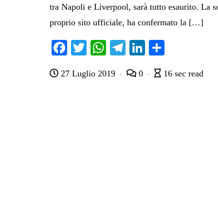
tra Napoli e Liverpool, sarà tutto esaurito. La s
proprio sito ufficiale, ha confermato la […]
Fa
T
W
Te
Li
C
ce
wi
ha
le
nk
on
27 Luglio 2019
0
16 sec read
bo
tte
ts
gr
ed
di
ok
r
A
a
In
vi
pp
m
di