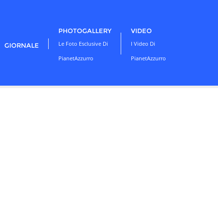
PHOTOGALLERY
VIDEO
Le Foto Esclusive Di
I Video Di
GIORNALE
PianetAzzurro
PianetAzzurro