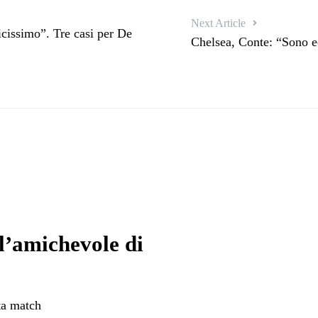
Next Article
icissimo”. Tre casi per De
Chelsea, Conte: “Sono ec
 l’amichevole di
ta match