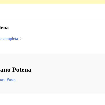
C
on
i
tena
i
ia completa
i
ano Potena
re Posts