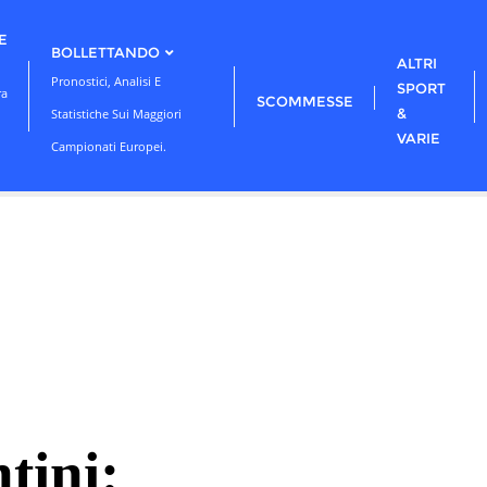
E
BOLLETTANDO
ALTRI
Pronostici, Analisi E
SPORT
ra
SCOMMESSE
&
Statistiche Sui Maggiori
VARIE
Campionati Europei.
tini: