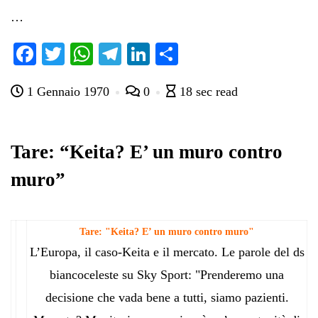
…
Fa
T
W
Te
Li
C
ce
wi
ha
le
nk
on
1 Gennaio 1970
0
18 sec read
bo
tte
ts
gr
ed
di
ok
r
A
a
In
vi
pp
m
di
Tare: “Keita? E’ un muro contro
muro”
Tare: "Keita? E’ un muro contro muro"
L’Europa, il caso-Keita e il mercato. Le parole del ds
biancoceleste su Sky Sport: "Prenderemo una
decisione che vada bene a tutti, siamo pazienti.