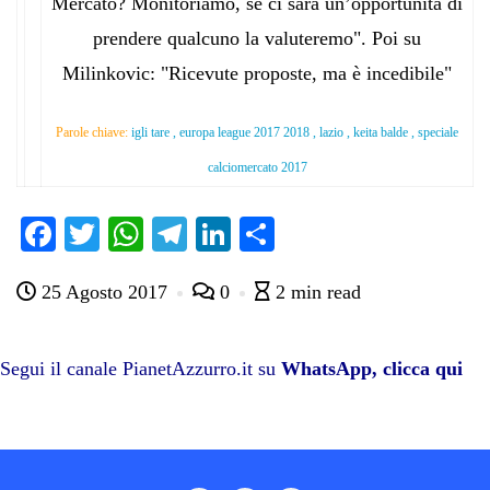
Mercato? Monitoriamo, se ci sarà un’opportunità di
prendere qualcuno la valuteremo". Poi su
Milinkovic: "Ricevute proposte, ma è incedibile"
Parole chiave:
igli tare , europa league 2017 2018 , lazio , keita balde , speciale
calciomercato 2017
Fa
T
W
Te
Li
C
ce
wi
ha
le
nk
on
25 Agosto 2017
0
2 min read
bo
tte
ts
gr
ed
di
ok
r
A
a
In
vi
pp
m
di
Segui il canale PianetAzzurro.it su
WhatsApp, clicca qui