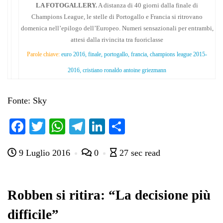
LA FOTOGALLERY.
A distanza di 40 giorni dalla finale di
Champions League, le stelle di Portogallo e Francia si ritrovano
domenica nell’epilogo dell’Europeo. Numeri sensazionali per entrambi,
attesi dalla rivincita tra fuoriclasse
Parole chiave:
euro 2016, finale, portogallo, francia, champions league 2015-
2016, cristiano ronaldo antoine griezmann
Fonte: Sky
Fa
T
W
Te
Li
C
ce
wi
ha
le
nk
on
9 Luglio 2016
0
27 sec read
bo
tte
ts
gr
ed
di
ok
r
A
a
In
vi
pp
m
di
Robben si ritira: “La decisione più
difficile”