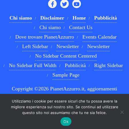
Chi siamo
Disclaimer
Home
Pubblicità
Chi siamo
Contact Us
Dove trovare PianetAzzurro
Events Calendar
Left Sidebar
Newsletter
Newsletter
No Sidebar Content Centered
No Sidebar Full Width
Pubblicità
Right Sidebar
Sample Page
Copyright ©2026 PianetAzzurro.it, aggiornamenti
costanti sul Calcio Napoli e sul mondo del betting . All
Utilizziamo i cookie per essere sicuri che tu possa avere la
rights reserved.
Powered by
WordPress
&
Designed by
migliore esperienza sul nostro sito. Se continui ad utilizzare
questo sito noi assumiamo che tu ne sia felice.
Bizberg Themes
Ok