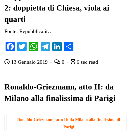
2: doppietta di Chiesa, viola ai
quarti
Fonte: Repubblica.it…
Fa
T
W
Te
Li
C
ce
wi
ha
le
nk
on
13 Gennaio 2019
0
6 sec read
bo
tte
ts
gr
ed
di
ok
r
A
a
In
vi
pp
m
di
Ronaldo-Griezmann, atto II: da
Milano alla finalissima di Parigi
Ronaldo-Griezmann, atto II: da Milano alla finalissima di
Parigi