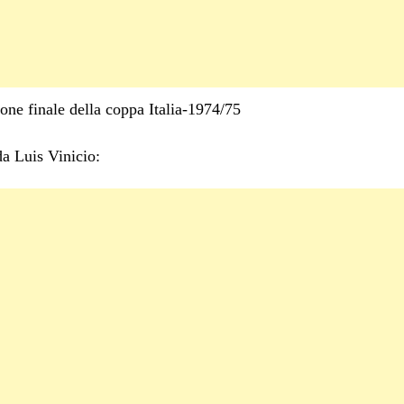
one finale della coppa Italia-1974/75
da Luis Vinicio: