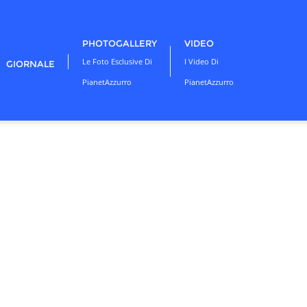
PHOTOGALLERY
VIDEO
Le Foto Esclusive Di
I Video Di
GIORNALE
PianetAzzurro
PianetAzzurro