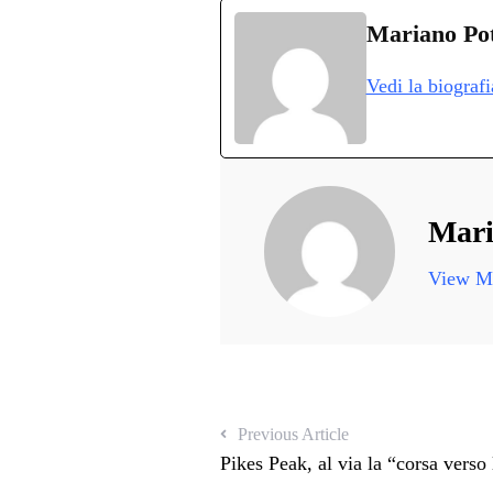
bo
tte
ts
gr
ed
d
Mariano Po
ok
r
A
a
In
v
Vedi la biograf
pp
m
d
Mari
View Mo
Previous Article
Pikes Peak, al via la “corsa verso