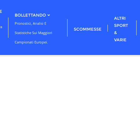
E
BOLLETTANDO
ALTRI
Pronostici, Analisi E
SPORT
ra
SCOMMESSE
&
Statistiche Sui Maggiori
VARIE
Campionati Europei.