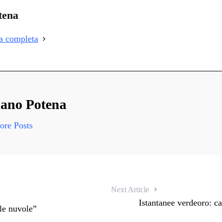
i
tena
i
ia completa
i
ano Potena
re Posts
Next Article
Istantanee verdeoro: ca
 le nuvole”