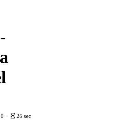
-
la
l
0
25 sec