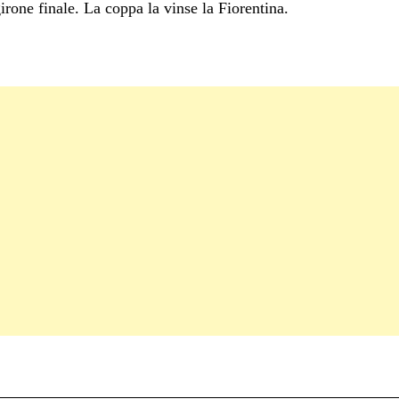
irone finale. La coppa la vinse la Fiorentina.
C
on