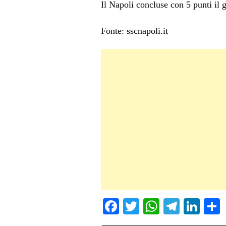
Il Napoli concluse con 5 punti il g
Fonte: sscnapoli.it
Fa
T
W
Te
Li
ce
wi
ha
le
nk