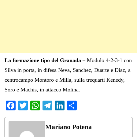
La formazione tipo del Granada
– Modulo 4-2-3-1 con
Silva in porta, in difesa Neva, Sanchez, Duarte e Diaz, a
centrocampo Montoro e Milla, sulla trequarti Kenedy,
Soro e Machis, in attacco Molina.
Fa
T
W
Te
Li
C
ce
wi
ha
le
nk
on
bo
tte
ts
gr
ed
di
Mariano Potena
ok
r
A
a
In
vi