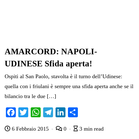
AMARCORD: NAPOLI-
UDINESE Sfida aperta!
Ospiti al San Paolo, stavolta è il turno dell’Udinese:
quella con i friulani è sempre una sfida aperta anche se il
bilancio tra le due […]
Fa
T
W
Te
Li
C
ce
wi
ha
le
nk
on
6 Febbraio 2015
0
3 min read
bo
tte
ts
gr
ed
di