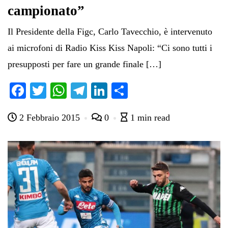
campionato”
Il Presidente della Figc, Carlo Tavecchio, è intervenuto
ai microfoni di Radio Kiss Kiss Napoli: “Ci sono tutti i
presupposti per fare un grande finale […]
Fa
T
W
Te
Li
C
ce
wi
ha
le
nk
on
2 Febbraio 2015
0
1 min read
bo
tte
ts
gr
ed
di
ok
r
A
a
In
vi
pp
m
di