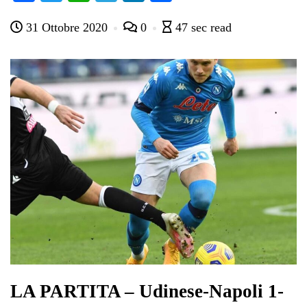
ce
wi
ha
le
nk
on
31 Ottobre 2020
0
47 sec read
bo
tte
ts
gr
ed
di
ok
r
A
a
In
vi
pp
m
di
LA PARTITA – Udinese-Napoli 1-