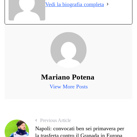
Vedi la biografia completa
pp
m
di
Mariano Potena
View More Posts
Previous Article
Napoli: convocati ben sei primavera per
la trasferta contro il Granada in Europa