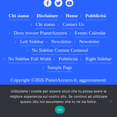
Chi siamo
Disclaimer
Home
Pubblicità
Chi siamo
Contact Us
Dove trovare PianetAzzurro
Events Calendar
Left Sidebar
Newsletter
Newsletter
No Sidebar Content Centered
No Sidebar Full Width
Pubblicità
Right Sidebar
Sample Page
Copyright ©2026 PianetAzzurro.it, aggiornamenti
costanti sul Calcio Napoli e sul mondo del betting . All
Utilizziamo i cookie per essere sicuri che tu possa avere la
rights reserved.
Powered by
WordPress
&
Designed by
migliore esperienza sul nostro sito. Se continui ad utilizzare
questo sito noi assumiamo che tu ne sia felice.
Bizberg Themes
Ok