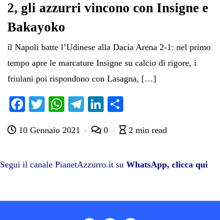
2, gli azzurri vincono con Insigne e
Bakayoko
il Napoli batte l’Udinese alla Dacia Arena 2-1: nel primo
tempo apre le marcature Insigne su calcio di rigore, i
friulani poi rispondono con Lasagna, […]
Fa
T
W
Te
Li
C
ce
wi
ha
le
nk
on
10 Gennaio 2021
0
2 min read
bo
tte
ts
gr
ed
di
ok
r
A
a
In
vi
pp
m
di
Segui il canale PianetAzzurro.it su
WhatsApp, clicca qui