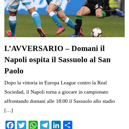
L’AVVERSARIO – Domani il
Napoli ospita il Sassuolo al San
Paolo
Dopo la vittoria in Europa League contro la Real
Sociedad, il Napoli torna a giocare in campionato
affrontando domani alle 18:00 il Sassuolo allo stadio
[…]
Fa
T
W
Te
Li
C