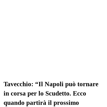
ok
r
A
a
In
vi
pp
m
di
Tavecchio: “Il Napoli può tornare
in corsa per lo Scudetto. Ecco
quando partirà il prossimo