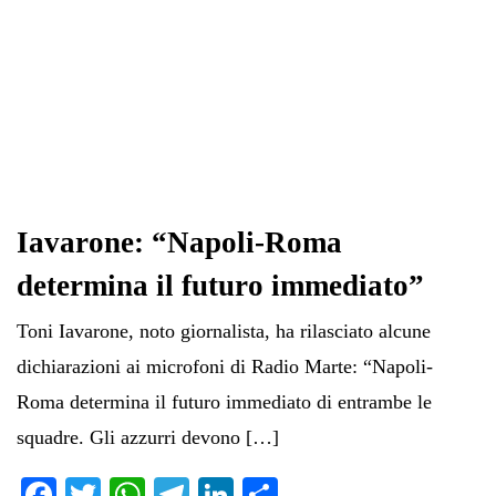
Iavarone: “Napoli-Roma
determina il futuro immediato”
Toni Iavarone, noto giornalista, ha rilasciato alcune
dichiarazioni ai microfoni di Radio Marte: “Napoli-
Roma determina il futuro immediato di entrambe le
squadre. Gli azzurri devono […]
Fa
T
W
Te
Li
C