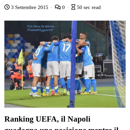
ce
wi
ha
le
nk
on
3 Settembre 2015
0
50 sec read
bo
tte
ts
gr
ed
di
ok
r
A
a
In
vi
pp
m
di
Ranking UEFA, il Napoli