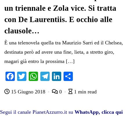
un triennale e Zola vice. Si tratta
con De Laurentiis. E occhio alle
clausole…
È una telenovela quella tra Maurizio Sarri ed il Chelsea,
destinata però ad avere una fine, lieta, a stretto giro,
magari già entro la prossima […]
Fa
T
W
Te
Li
C
ce
wi
ha
le
nk
on
15 Giugno 2018
0
1 min read
bo
tte
ts
gr
ed
di
ok
r
A
a
In
vi
pp
m
di
Segui il canale PianetAzzurro.it su
WhatsApp, clicca qui