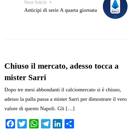
Next Article
Anticipi di serie A quarta giornata
Chiuso il mercato, adesso tocca a
mister Sarri
Dopo tre mesi abbondanti il calciomercato si è chiuso,
adesso la palla passa a mister Sarri per dimostrare il vero
valore di questo Napoli. Gli […]
Fa
T
W
Te
Li
C