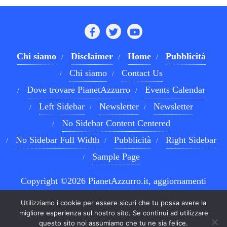
Chi siamo
Disclaimer
Home
Pubblicità
Chi siamo
Contact Us
Dove trovare PianetAzzurro
Events Calendar
Left Sidebar
Newsletter
Newsletter
No Sidebar Content Centered
No Sidebar Full Width
Pubblicità
Right Sidebar
Sample Page
Copyright ©2026 PianetAzzurro.it, aggiornamenti
costanti sul Calcio Napoli e sul mondo del betting . All
Utilizziamo i cookie per essere sicuri che tu possa avere la
rights reserved.
Powered by
WordPress
&
Designed by
migliore esperienza sul nostro sito. Se continui ad utilizzare
questo sito noi assumiamo che tu ne sia felice.