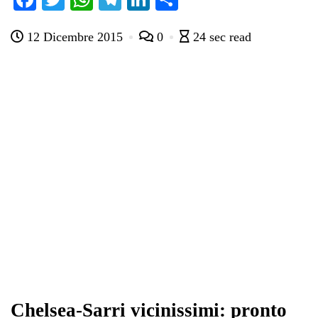
ce
wi
ha
le
nk
on
12 Dicembre 2015
0
24 sec read
bo
tte
ts
gr
ed
di
ok
r
A
a
In
vi
pp
m
di
Chelsea-Sarri vicinissimi: pronto