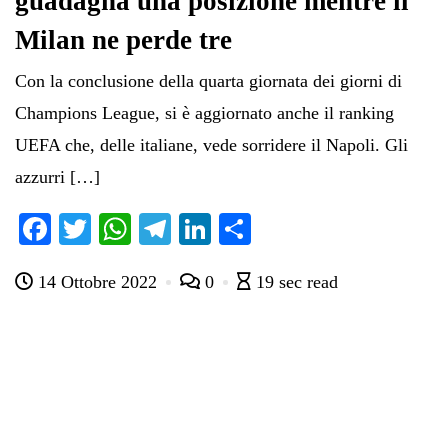
guadagna una posizione mentre il
Milan ne perde tre
Con la conclusione della quarta giornata dei giorni di
Champions League, si è aggiornato anche il ranking
UEFA che, delle italiane, vede sorridere il Napoli. Gli
azzurri […]
Fa
T
W
Te
Li
C
ce
wi
ha
le
nk
on
14 Ottobre 2022
0
19 sec read
bo
tte
ts
gr
ed
di
ok
r
A
a
In
vi
pp
m
di