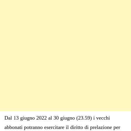
Dal 13 giugno 2022 al 30 giugno (23.59) i vecchi
abbonati potranno esercitare il diritto di prelazione per