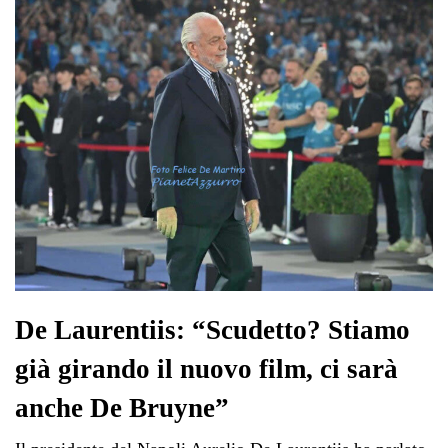
pp
m
di
De Laurentiis: “Scudetto? Stiamo
già girando il nuovo film, ci sarà
anche De Bruyne”