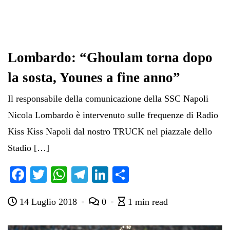
Lombardo: “Ghoulam torna dopo
la sosta, Younes a fine anno”
Il responsabile della comunicazione della SSC Napoli
Nicola Lombardo è intervenuto sulle frequenze di Radio
Kiss Kiss Napoli dal nostro TRUCK nel piazzale dello
Stadio […]
Fa
T
W
Te
Li
C
ce
wi
ha
le
nk
on
14 Luglio 2018
0
1 min read
bo
tte
ts
gr
ed
di
ok
r
A
a
In
vi