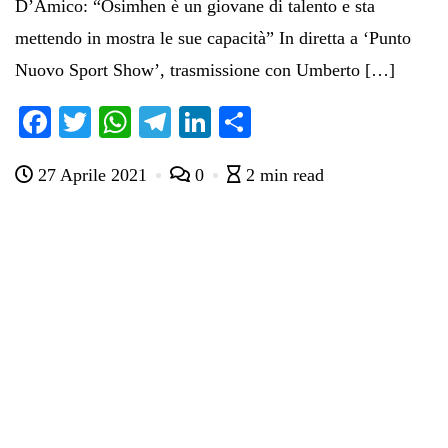
D’Amico: “Osimhen è un giovane di talento e sta
mettendo in mostra le sue capacità” In diretta a ‘Punto
Nuovo Sport Show’, trasmissione con Umberto […]
Fa
T
W
Te
Li
C
ce
wi
ha
le
nk
on
27 Aprile 2021
0
2 min read
bo
tte
ts
gr
ed
di
ok
r
A
a
In
vi
pp
m
di