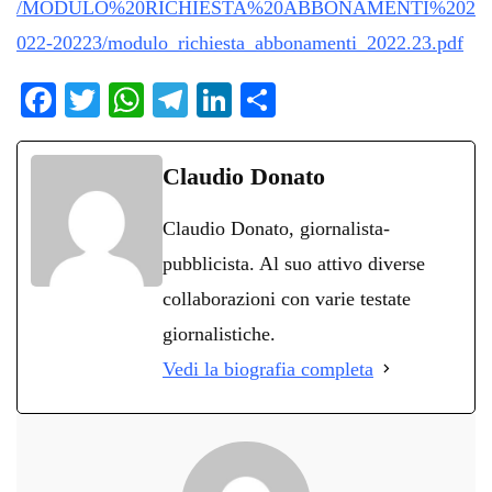
/MODULO%20RICHIESTA%20ABBONAMENTI%202
022-20223/modulo_richiesta_abbonamenti_2022.23.pdf
Fa
T
W
Te
Li
C
ce
wi
ha
le
nk
on
bo
tte
ts
gr
ed
di
Claudio Donato
ok
r
A
a
In
vi
Claudio Donato, giornalista-
pp
m
di
pubblicista. Al suo attivo diverse
collaborazioni con varie testate
giornalistiche.
Vedi la biografia completa