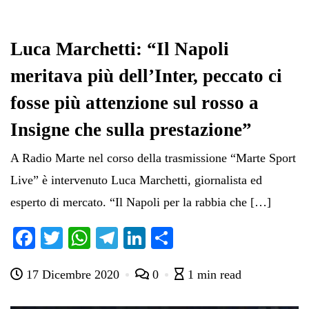
Luca Marchetti: “Il Napoli
meritava più dell’Inter, peccato ci
fosse più attenzione sul rosso a
Insigne che sulla prestazione”
A Radio Marte nel corso della trasmissione “Marte Sport
Live” è intervenuto Luca Marchetti, giornalista ed
esperto di mercato. “Il Napoli per la rabbia che […]
Fa
T
W
Te
Li
C
ce
wi
ha
le
nk
on
17 Dicembre 2020
0
1 min read
bo
tte
ts
gr
ed
di
ok
r
A
a
In
vi