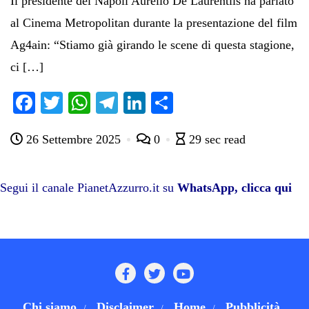
Il presidente del Napoli Aurelio De Laurentiis ha parlato
al Cinema Metropolitan durante la presentazione del film
Ag4ain: “Stiamo già girando le scene di questa stagione,
ci […]
Fa
T
W
Te
Li
C
ce
wi
ha
le
nk
on
26 Settembre 2025
0
29 sec read
bo
tte
ts
gr
ed
di
ok
r
A
a
In
vi
pp
m
di
Segui il canale PianetAzzurro.it su
WhatsApp, clicca qui
Chi siamo
Disclaimer
Home
Pubblicità