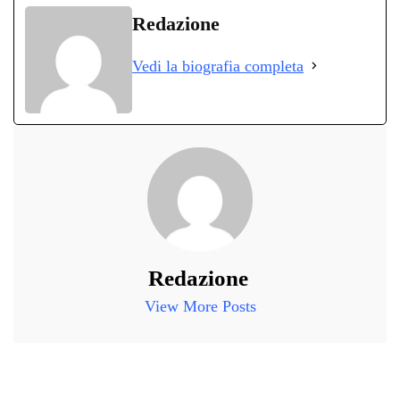
bo
tte
ts
gr
ed
di
Redazione
ok
r
A
a
In
vi
Vedi la biografia completa
pp
m
di
Redazione
View More Posts