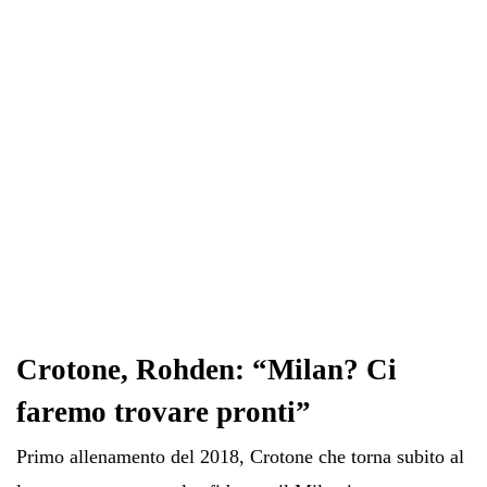
pp
m
di
Crotone, Rohden: “Milan? Ci
faremo trovare pronti”
Primo allenamento del 2018, Crotone che torna subito al