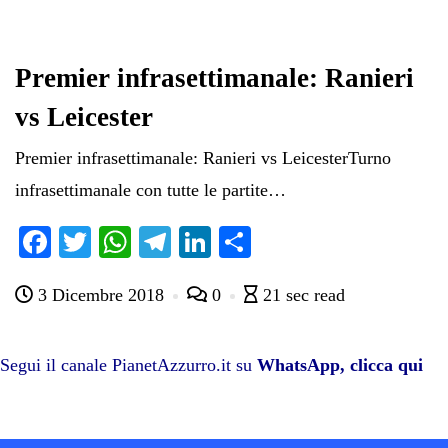
Premier infrasettimanale: Ranieri
vs Leicester
Premier infrasettimanale: Ranieri vs LeicesterTurno
infrasettimanale con tutte le partite…
Fa
T
W
Te
Li
C
ce
wi
ha
le
nk
on
3 Dicembre 2018
0
21 sec read
bo
tte
ts
gr
ed
di
ok
r
A
a
In
vi
pp
m
di
Segui il canale PianetAzzurro.it su
WhatsApp, clicca qui