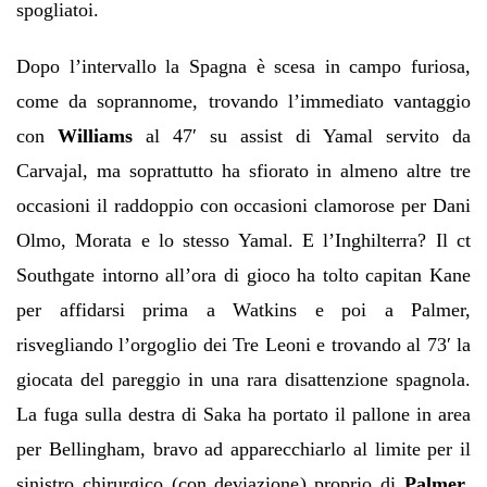
spogliatoi.
Dopo l’intervallo la Spagna è scesa in campo furiosa,
come da soprannome, trovando l’immediato vantaggio
con
Williams
al 47′ su assist di Yamal servito da
Carvajal, ma soprattutto ha sfiorato in almeno altre tre
occasioni il raddoppio con occasioni clamorose per Dani
Olmo, Morata e lo stesso Yamal. E l’Inghilterra? Il ct
Southgate intorno all’ora di gioco ha tolto capitan Kane
per affidarsi prima a Watkins e poi a Palmer,
risvegliando l’orgoglio dei Tre Leoni e trovando al 73′ la
giocata del pareggio in una rara disattenzione spagnola.
La fuga sulla destra di Saka ha portato il pallone in area
per Bellingham, bravo ad apparecchiarlo al limite per il
sinistro chirurgico (con deviazione) proprio di
Palmer
.