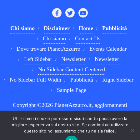
Chi siamo
Disclaimer
Home
Pubblicità
Chi siamo
Contact Us
Dove trovare PianetAzzurro
Events Calendar
Left Sidebar
Newsletter
Newsletter
No Sidebar Content Centered
No Sidebar Full Width
Pubblicità
Right Sidebar
Sample Page
Copyright ©2026 PianetAzzurro.it, aggiornamenti
costanti sul Calcio Napoli e sul mondo del betting . All
Utilizziamo i cookie per essere sicuri che tu possa avere la
rights reserved.
Powered by
WordPress
&
Designed by
migliore esperienza sul nostro sito. Se continui ad utilizzare
questo sito noi assumiamo che tu ne sia felice.
Bizberg Themes