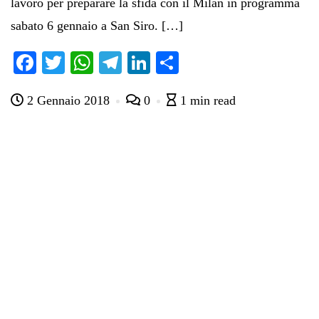
lavoro per preparare la sfida con il Milan in programma
sabato 6 gennaio a San Siro. […]
Fa
T
W
Te
Li
C
ce
wi
ha
le
nk
on
2 Gennaio 2018
0
1 min read
bo
tte
ts
gr
ed
di
ok
r
A
a
In
vi
pp
m
di