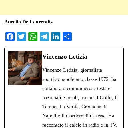
Aurelio De Laurentiis
Fa
T
W
Te
Li
C
ce
wi
ha
le
nk
on
bo
tte
ts
gr
ed
di
Vincenzo Letizia
ok
r
A
a
In
vi
Vincenzo Letizia, giornalista
pp
m
di
sportivo napoletano classe 1972, ha
collaborato con numerose testate
nazionali e locali, tra cui Il Golfo, Il
Tempo, La Verità, Cronache di
Napoli e Il Corriere di Caserta. Ha
raccontato il calcio in radio e in TV,