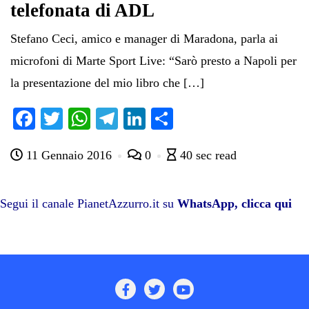
telefonata di ADL
Stefano Ceci, amico e manager di Maradona, parla ai
microfoni di Marte Sport Live: “Sarò presto a Napoli per
la presentazione del mio libro che […]
Fa
T
W
Te
Li
C
ce
wi
ha
le
nk
on
11 Gennaio 2016
0
40 sec read
bo
tte
ts
gr
ed
di
ok
r
A
a
In
vi
pp
m
di
Segui il canale PianetAzzurro.it su
WhatsApp, clicca qui