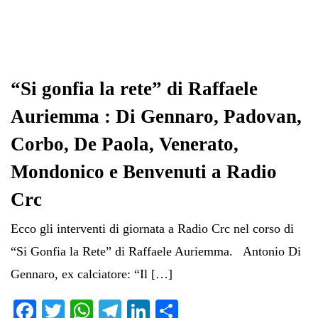
“Si gonfia la rete” di Raffaele
Auriemma : Di Gennaro, Padovan,
Corbo, De Paola, Venerato,
Mondonico e Benvenuti a Radio
Crc
Ecco gli interventi di giornata a Radio Crc nel corso di
“Si Gonfia la Rete” di Raffaele Auriemma. Antonio Di
Gennaro, ex calciatore: “Il […]
Fa
T
W
Te
Li
C