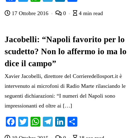
ce
wi
ha
le
nk
on
17 Ottobre 2016
0
4 min read
bo
tte
ts
gr
ed
di
ok
r
A
a
In
vi
pp
m
di
Jacobelli: “Napoli favorito per lo
scudetto? Non lo affermo io ma lo
dice il campo”
Xavier Jacobelli, direttore del Corrieredellosport.it è
intervenuto ai microfoni di Radio Marte rilasciando le
seguenti dichiarazioni: “I numeri del Napoli sono
impressionanti ed oltre ai […]
Fa
T
W
Te
Li
C
ce
wi
ha
le
nk
on