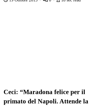
19 Ottobre 2015
0
18 sec read
bo
tte
ts
gr
ed
di
ok
r
A
a
In
vi
pp
m
di
Ceci: “Maradona felice per il
primato del Napoli. Attende la