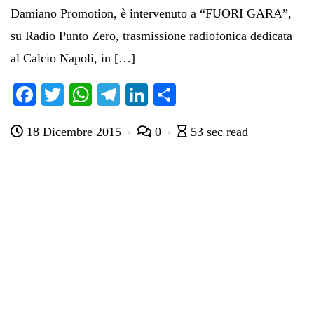
Damiano Promotion, è intervenuto a “FUORI GARA”,
su Radio Punto Zero, trasmissione radiofonica dedicata
al Calcio Napoli, in […]
Fa
T
W
Te
Li
C
ce
wi
ha
le
nk
on
18 Dicembre 2015
0
53 sec read
bo
tte
ts
gr
ed
di
ok
r
A
a
In
vi
pp
m
di