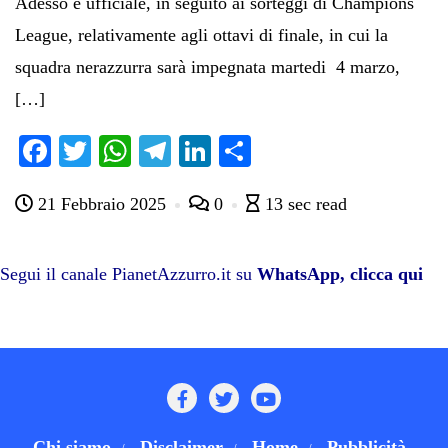
Adesso è ufficiale, in seguito ai sorteggi di Champions
League, relativamente agli ottavi di finale, in cui la
squadra nerazzurra sarà impegnata martedi 4 marzo,
[…]
Fa
T
W
Te
Li
C
ce
wi
ha
le
nk
on
21 Febbraio 2025
0
13 sec read
bo
tte
ts
gr
ed
di
ok
r
A
a
In
vi
pp
m
di
Segui il canale PianetAzzurro.it su
WhatsApp, clicca qui
Chi siamo
Disclaimer
Home
Pubblicità