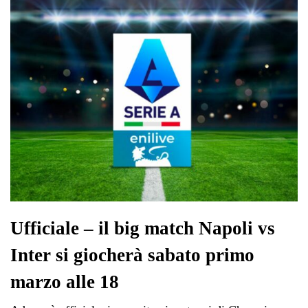
pp
m
di
Ufficiale – il big match Napoli vs
Inter si giocherà sabato primo
marzo alle 18