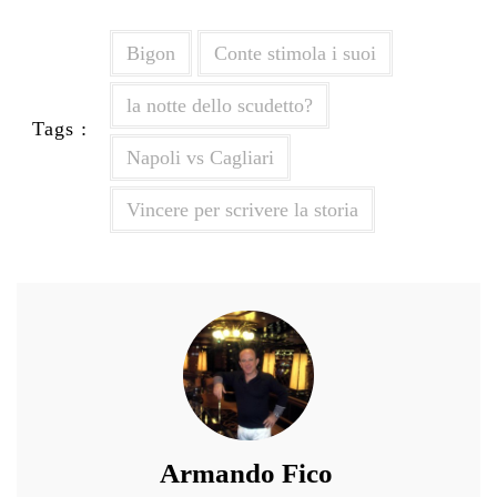
Bigon
Conte stimola i suoi
la notte dello scudetto?
Tags :
Napoli vs Cagliari
Vincere per scrivere la storia
Armando Fico