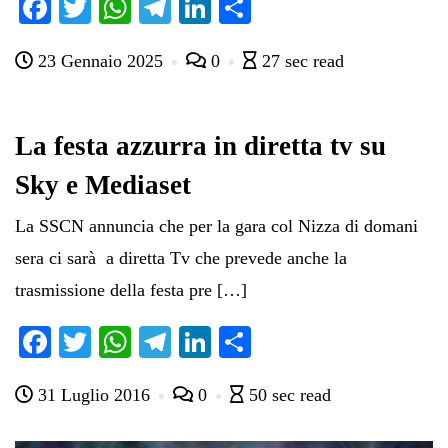
Fa
T
W
Te
Li
C
ce
wi
ha
le
nk
on
23 Gennaio 2025
0
27 sec read
bo
tte
ts
gr
ed
di
ok
r
A
a
In
vi
pp
m
di
​La festa azzurra in diretta tv su
Sky e Mediaset
La SSCN annuncia che per la gara col Nizza di domani
sera ci sarà a diretta Tv che prevede anche la
trasmissione della festa pre […]
Fa
T
W
Te
Li
C
ce
wi
ha
le
nk
on
31 Luglio 2016
0
50 sec read
bo
tte
ts
gr
ed
di
ok
r
A
a
In
vi