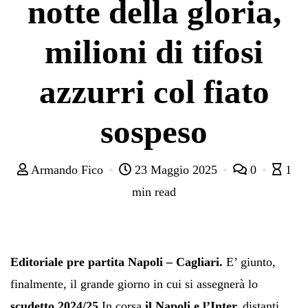
notte della gloria,
milioni di tifosi
azzurri col fiato
sospeso
Armando Fico
23 Maggio 2025
0
1
min read
Editoriale pre partita Napoli – Cagliari.
E’ giunto,
finalmente, il grande giorno in cui si assegnerà lo
scudetto 2024/25.
In corsa
il Napoli e l’Inter,
distanti