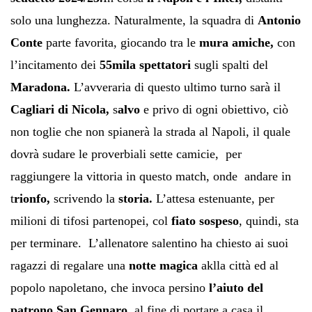
solo una lunghezza. Naturalmente, la squadra di
Antonio
Conte
parte favorita, giocando tra le
mura amiche,
con
l’incitamento dei
55mila spettatori
sugli spalti del
Maradona.
L’avveraria di questo ultimo turno sarà il
Cagliari di Nicola,
s
alvo
e privo di ogni obiettivo, ciò
non toglie che non spianerà la strada al Napoli, il quale
dovrà sudare le proverbiali sette camicie, per
raggiungere la vittoria in questo match, onde andare in
t
rionfo,
scrivendo la
storia.
L’attesa estenuante, per
milioni di tifosi partenopei, col
fiato sospeso
, quindi, sta
per terminare. L’allenatore salentino ha chiesto ai suoi
ragazzi di regalare una
notte
magica
aklla città ed al
popolo napoletano, che invoca persino
l’aiuto del
patrono San Gennaro
, al fine di portare a casa il