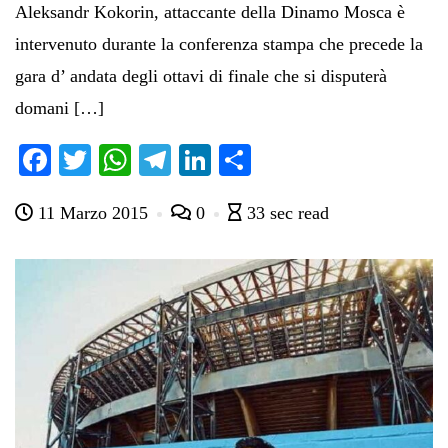
Aleksandr Kokorin, attaccante della Dinamo Mosca è
intervenuto durante la conferenza stampa che precede la
gara d’ andata degli ottavi di finale che si disputerà
domani […]
Fa
T
W
Te
Li
C
ce
wi
ha
le
nk
on
11 Marzo 2015
0
33 sec read
bo
tte
ts
gr
ed
di
ok
r
A
a
In
vi
pp
m
di