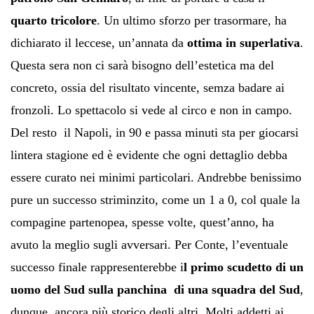
quarto tricolore
. Un ultimo sforzo per trasormare, ha
dichiarato il leccese, un’annata da
ottima in superlativa
.
Questa sera non ci sarà bisogno dell’estetica ma del
concreto, ossia del risultato vincente, semza badare ai
fronzoli. Lo spettacolo si vede al circo e non in campo.
Del resto il Napoli, in 90 e passa minuti sta per giocarsi
lintera stagione ed è evidente che ogni dettaglio debba
essere curato nei minimi particolari. Andrebbe benissimo
pure un successo striminzito, come un 1 a 0, col quale la
compagine partenopea, spesse volte, quest’anno, ha
avuto la meglio sugli avversari. Per Conte, l’eventuale
successo finale rappresenterebbe i
l primo scudetto di un
uomo del Sud sulla panchina di una squadra del Sud
,
dunque, ancora più storico degli altri. Molti addetti ai