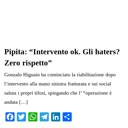
Pipita: “Intervento ok. Gli haters?
Zero rispetto”
Gonzalo Higuain ha cominciato la riabilitazione dopo
l’intervento alla mano sinistra fratturata e sui social
saluta i propri tifosi, spiegando che l’ “operazione è
andata […]
Fa
T
W
Te
Li
C
ce
wi
ha
le
nk
on