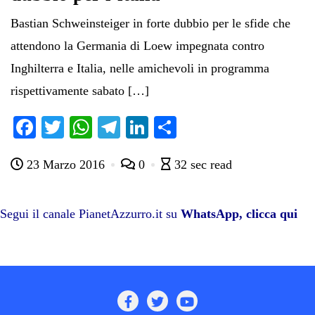
Bastian Schweinsteiger in forte dubbio per le sfide che
attendono la Germania di Loew impegnata contro
Inghilterra e Italia, nelle amichevoli in programma
rispettivamente sabato […]
Fa
T
W
Te
Li
C
ce
wi
ha
le
nk
on
23 Marzo 2016
0
32 sec read
bo
tte
ts
gr
ed
di
ok
r
A
a
In
vi
pp
m
di
Segui il canale PianetAzzurro.it su
WhatsApp, clicca qui