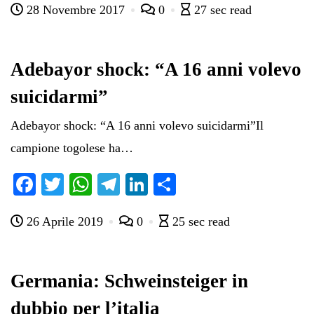
28 Novembre 2017
0
27 sec read
bo
tte
ts
gr
ed
di
ok
r
A
a
In
vi
pp
m
di
Adebayor shock: “A 16 anni volevo
suicidarmi”
Adebayor shock: “A 16 anni volevo suicidarmi”Il
campione togolese ha…
Fa
T
W
Te
Li
C
ce
wi
ha
le
nk
on
26 Aprile 2019
0
25 sec read
bo
tte
ts
gr
ed
di
ok
r
A
a
In
vi
pp
m
di
Germania: Schweinsteiger in
dubbio per l’italia