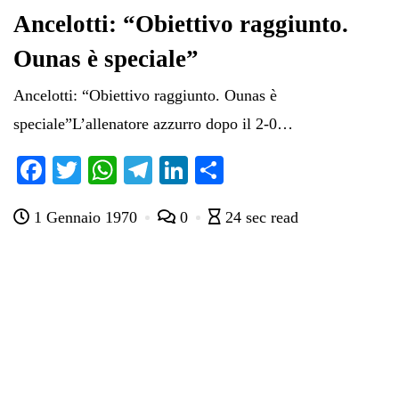
Ancelotti: “Obiettivo raggiunto.
Ounas è speciale”
Ancelotti: “Obiettivo raggiunto. Ounas è
speciale”L’allenatore azzurro dopo il 2-0…
Fa
T
W
Te
Li
C
ce
wi
ha
le
nk
on
1 Gennaio 1970
0
24 sec read
bo
tte
ts
gr
ed
di
ok
r
A
a
In
vi
pp
m
di