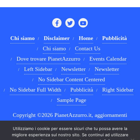
Chi siamo
Disclaimer
Home
Pubblicità
Chi siamo
Contact Us
Dove trovare PianetAzzurro
Events Calendar
Left Sidebar
Newsletter
Newsletter
No Sidebar Content Centered
No Sidebar Full Width
Pubblicità
Right Sidebar
Sample Page
Copyright ©2026 PianetAzzurro.it, aggiornamenti
costanti sul Calcio Napoli e sul mondo del betting . All
Utilizziamo i cookie per essere sicuri che tu possa avere la
rights reserved.
Powered by
WordPress
&
Designed by
migliore esperienza sul nostro sito. Se continui ad utilizzare