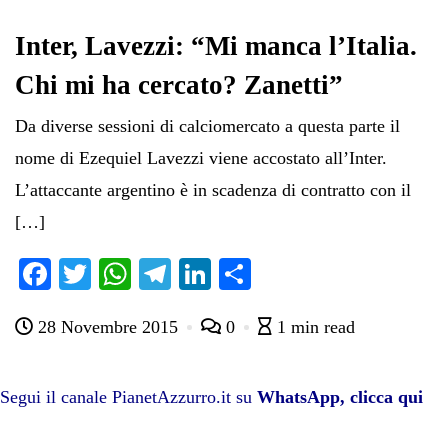
ok
r
A
a
In
vi
pp
m
di
Inter, Lavezzi: “Mi manca l’Italia.
Chi mi ha cercato? Zanetti”
Da diverse sessioni di calciomercato a questa parte il
nome di Ezequiel Lavezzi viene accostato all’Inter.
L’attaccante argentino è in scadenza di contratto con il
[…]
Fa
T
W
Te
Li
C
ce
wi
ha
le
nk
on
28 Novembre 2015
0
1 min read
bo
tte
ts
gr
ed
di
ok
r
A
a
In
vi
pp
m
di
Segui il canale PianetAzzurro.it su
WhatsApp, clicca qui