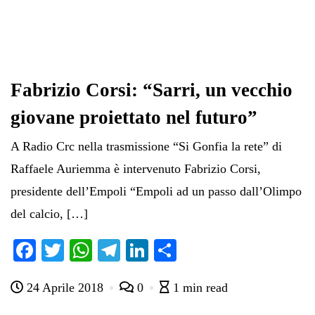
Fabrizio Corsi: “Sarri, un vecchio
giovane proiettato nel futuro”
A Radio Crc nella trasmissione “Si Gonfia la rete” di
Raffaele Auriemma è intervenuto Fabrizio Corsi,
presidente dell’Empoli “Empoli ad un passo dall’Olimpo
del calcio, […]
Fa
T
W
Te
Li
C
ce
wi
ha
le
nk
on
24 Aprile 2018
0
1 min read
bo
tte
ts
gr
ed
di