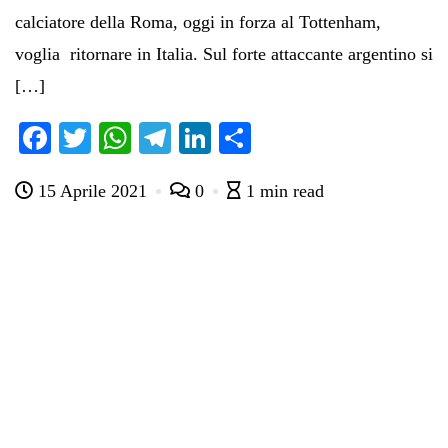
calciatore della Roma, oggi in forza al Tottenham,
voglia ritornare in Italia. Sul forte attaccante argentino si
[…]
Fa
T
W
Te
Li
C
ce
wi
ha
le
nk
on
15 Aprile 2021
0
1 min read
bo
tte
ts
gr
ed
di
ok
r
A
a
In
vi
pp
m
di