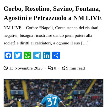
Corbo, Rosolino, Savino, Fontana,
Agostini e Petrazzuolo a NM LIVE
NM LIVE – Corbo: “Napoli, Conte stanco dei risultati
negativi, bisogna ricostruire dando pieni poteri alla
società e diritti ai calciatori, a ognuno il suo […]
Fa
T
W
Te
Li
C
ce
wi
ha
le
nk
on
13 Novembre 2025
0
9 min read
bo
tte
ts
gr
ed
di
ok
r
A
a
In
vi
pp
m
di