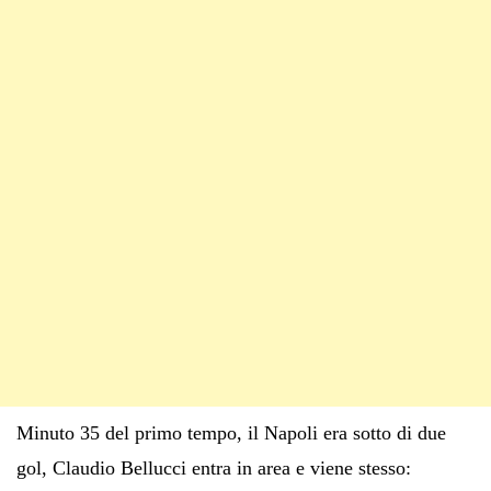
Minuto 35 del primo tempo, il Napoli era sotto di due
gol, Claudio Bellucci entra in area e viene stesso: