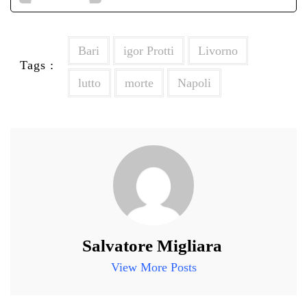
Bari
igor Protti
Livorno
Tags :
lutto
morte
Napoli
Salvatore Migliara
View More Posts