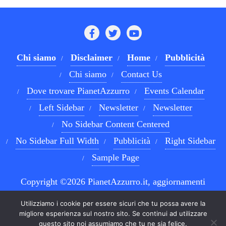
Chi siamo
Disclaimer
Home
Pubblicità
Chi siamo
Contact Us
Dove trovare PianetAzzurro
Events Calendar
Left Sidebar
Newsletter
Newsletter
No Sidebar Content Centered
No Sidebar Full Width
Pubblicità
Right Sidebar
Sample Page
Copyright ©2026 PianetAzzurro.it, aggiornamenti
costanti sul Calcio Napoli e sul mondo del betting . All
Utilizziamo i cookie per essere sicuri che tu possa avere la
rights reserved.
Powered by
WordPress
&
Designed by
migliore esperienza sul nostro sito. Se continui ad utilizzare
questo sito noi assumiamo che tu ne sia felice.