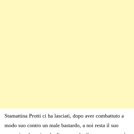
Stamattina Protti ci ha lasciati, dopo aver combattuto a
modo suo contro un male bastardo, a noi resta il suo