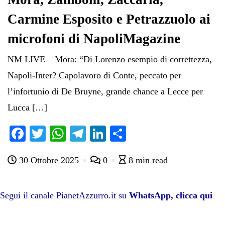
Carmine Esposito e Petrazzuolo ai
microfoni di NapoliMagazine
NM LIVE – Mora: “Di Lorenzo esempio di correttezza,
Napoli-Inter? Capolavoro di Conte, peccato per
l’infortunio di De Bruyne, grande chance a Lecce per
Lucca […]
Fa
T
W
Te
Li
C
ce
wi
ha
le
nk
on
30 Ottobre 2025
0
8 min read
bo
tte
ts
gr
ed
di
ok
r
A
a
In
vi
pp
m
di
Segui il canale PianetAzzurro.it su
WhatsApp, clicca qui