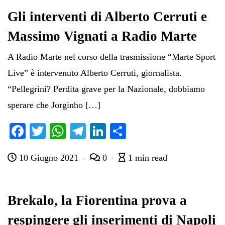
Gli interventi di Alberto Cerruti e
Massimo Vignati a Radio Marte
A Radio Marte nel corso della trasmissione “Marte Sport
Live” è intervenuto Alberto Cerruti, giornalista.
“Pellegrini? Perdita grave per la Nazionale, dobbiamo
sperare che Jorginho […]
Fa
T
W
Te
Li
C
ce
wi
ha
le
nk
on
10 Giugno 2021
0
1 min read
bo
tte
ts
gr
ed
di
ok
r
A
a
In
vi
pp
m
di
Brekalo, la Fiorentina prova a
respingere gli inserimenti di Napoli