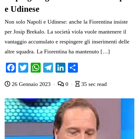
e Udinese
Non solo Napoli e Udinese: anche la Fiorentina insiste
per Josip Brekalo. La società viola vuole mantenere il
vantaggio accumulato e respingere gli inserimenti delle
altre squadra. La Fiorentina ha mantenuto […]
Fa
T
W
Te
Li
C
ce
wi
ha
le
nk
on
26 Gennaio 2023
0
35 sec read
bo
tte
ts
gr
ed
di
ok
r
A
a
In
vi
pp
m
di