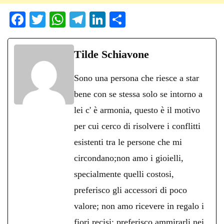
Fa
T
W
Te
Li
C
ce
wi
ha
le
nk
on
bo
tte
ts
gr
ed
di
Tilde Schiavone
ok
r
A
a
In
vi
Sono una persona che riesce a star
pp
m
di
bene con se stessa solo se intorno a
lei c' è armonia, questo è il motivo
per cui cerco di risolvere i conflitti
esistenti tra le persone che mi
circondano;non amo i gioielli,
specialmente quelli costosi,
preferisco gli accessori di poco
valore; non amo ricevere in regalo i
fiori recisi: preferisco ammirarli nei