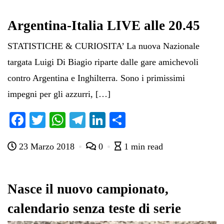
Argentina-Italia LIVE alle 20.45
STATISTICHE & CURIOSITA’ La nuova Nazionale
targata Luigi Di Biagio riparte dalle gare amichevoli
contro Argentina e Inghilterra. Sono i primissimi
impegni per gli azzurri, […]
Fa
T
W
Te
Li
C
ce
wi
ha
le
nk
on
23 Marzo 2018
0
1 min read
bo
tte
ts
gr
ed
di
ok
r
A
a
In
vi
pp
m
di
Nasce il nuovo campionato,
calendario senza teste di serie