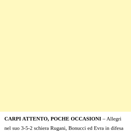
CARPI ATTENTO, POCHE OCCASIONI
– Allegri
nel suo 3-5-2 schiera Rugani, Bonucci ed Evra in difesa