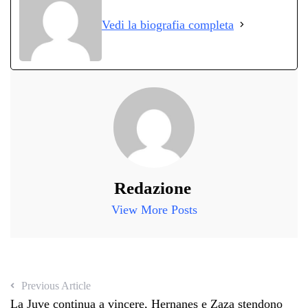
ok
r
A
a
In
vi
Vedi la biografia completa
pp
m
di
Redazione
View More Posts
Previous Article
La Juve continua a vincere, Hernanes e Zaza stendono