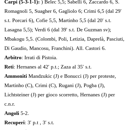
Carpi (5-3-1-1):
) Belec 5,5; Sabelli 6, Zaccardo 6, S.
Romagnoli 5, Suagher 6, Gagliolo 6; Crimi 6,5 (dal 29′
s.t. Porcari 6), Cofie 5,5, Martinho 5,5 (dal 20′ s.t.
Lasagna 5,5); Verdi 6 (dal 39′ s.t. De Guzman sv);
Mbakogu 5,5. (Colombi, Poli, Letizia, Daprelà, Pasciuti,
Di Gaudio, Mancosu, Franchini). All. Castori 6.
Arbitro
: Irrati di Pistoia.
Reti
: Hernanes al 42′ p.t.; Zaza al 35′ s.t.
Ammoniti
Mandzukic (J) e Bonucci (J) per proteste,
Martinho (C), Crimi (C), Rugani (J), Pogba (J),
Lichtsteiner (J) per gioco scorretto, Hernanes (J) per
c.n.r.
Angoli
5-2.
Recuperi
: 3′ p.t , 3′ s.t.