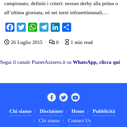
campionato, definiti i criteri: nessun derby alla prima o
all’ultima giornata, né nei turni infrasettimanali,…
Fa
T
W
Te
Li
C
ce
wi
ha
le
nk
on
26 Luglio 2015
0
1 min read
bo
tte
ts
gr
ed
di
ok
r
A
a
In
vi
pp
m
di
Segui il canale PianetAzzurro.it su
WhatsApp, clicca qui
Chi siamo
Disclaimer
Home
Pubblicità
Chi siamo
Contact Us