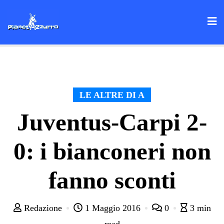
Skip
to
content
LE ALTRE DI A
Juventus-Carpi 2-
0: i bianconeri non
fanno sconti
Redazione
1 Maggio 2016
0
3 min
read