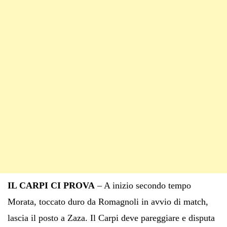
IL CARPI CI PROVA
– A inizio secondo tempo
Morata, toccato duro da Romagnoli in avvio di match,
lascia il posto a Zaza. Il Carpi deve pareggiare e disputa