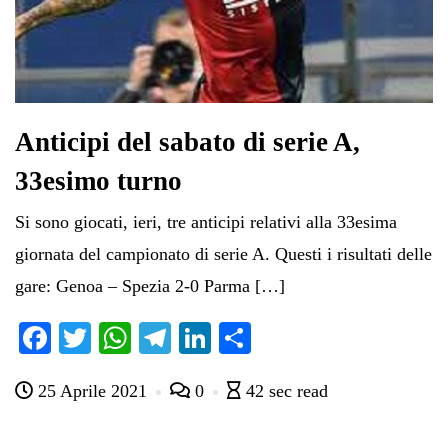
Anticipi del sabato di serie A,
33esimo turno
Si sono giocati, ieri, tre anticipi relativi alla 33esima
giornata del campionato di serie A. Questi i risultati delle
gare: Genoa – Spezia 2-0 Parma […]
Fa
T
W
Te
Li
C
ce
wi
ha
le
nk
on
25 Aprile 2021
0
42 sec read
bo
tte
ts
gr
ed
di
ok
r
A
a
In
vi