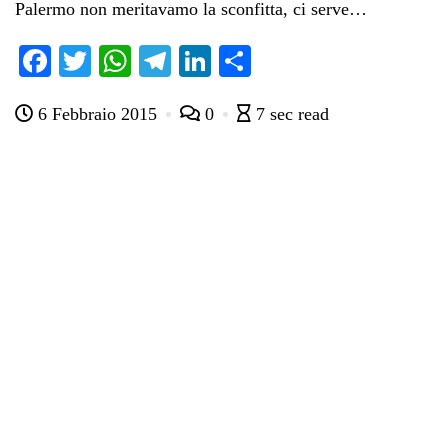
Palermo non meritavamo la sconfitta, ci serve…
Fa
T
W
Te
Li
C
ce
wi
ha
le
nk
on
6 Febbraio 2015
0
7 sec read
bo
tte
ts
gr
ed
di
ok
r
A
a
In
vi
pp
m
di