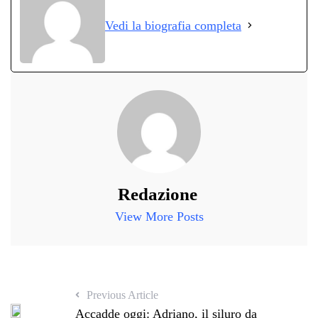
ok
r
A
a
In
vi
Vedi la biografia completa
pp
m
di
Redazione
View More Posts
Previous Article
Accadde oggi: Adriano, il siluro da