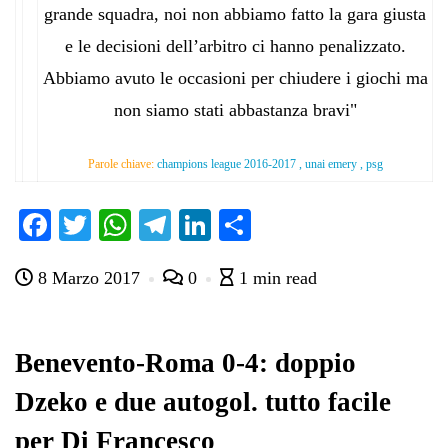
grande squadra, noi non abbiamo fatto la gara giusta
e le decisioni dell’arbitro ci hanno penalizzato.
Abbiamo avuto le occasioni per chiudere i giochi ma
non siamo stati abbastanza bravi"
Parole chiave:
champions league 2016-2017 , unai emery , psg
Fa
T
W
Te
Li
C
ce
wi
ha
le
nk
on
8 Marzo 2017
0
1 min read
bo
tte
ts
gr
ed
di
ok
r
A
a
In
vi
pp
m
di
Benevento-Roma 0-4: doppio
Dzeko e due autogol. tutto facile
per Di Francesco