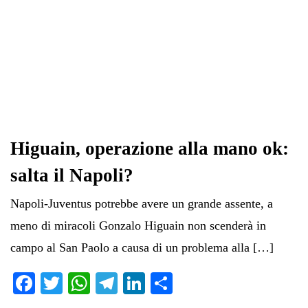
Higuain, operazione alla mano ok:
salta il Napoli?
Napoli-Juventus potrebbe avere un grande assente, a
meno di miracoli Gonzalo Higuain non scenderà in
campo al San Paolo a causa di un problema alla […]
Fa
T
W
Te
Li
C
ce
wi
ha
le
nk
on