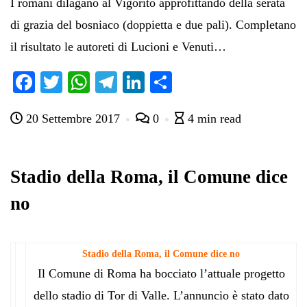
I romani dilagano al Vigorito approfittando della serata
di grazia del bosniaco (doppietta e due pali). Completano
il risultato le autoreti di Lucioni e Venuti…
Fa
T
W
Te
Li
C
ce
wi
ha
le
nk
on
20 Settembre 2017
0
4 min read
bo
tte
ts
gr
ed
di
ok
r
A
a
In
vi
pp
m
di
Stadio della Roma, il Comune dice
no
Stadio della Roma, il Comune dice no
Il Comune di Roma ha bocciato l’attuale progetto
dello stadio di Tor di Valle. L’annuncio è stato dato