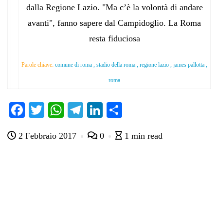
dalla Regione Lazio. "Ma c’è la volontà di andare
avanti", fanno sapere dal Campidoglio. La Roma
resta fiduciosa
Parole chiave:
comune di roma , stadio della roma , regione lazio , james pallotta ,
roma
Fa
T
W
Te
Li
C
ce
wi
ha
le
nk
on
2 Febbraio 2017
0
1 min read
bo
tte
ts
gr
ed
di
ok
r
A
a
In
vi
pp
m
di