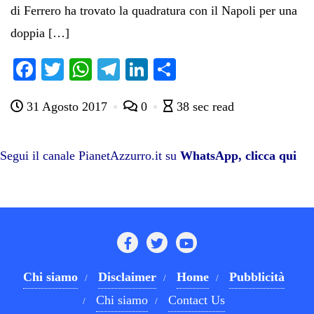
di Ferrero ha trovato la quadratura con il Napoli per una
doppia […]
Fa
T
W
Te
Li
C
ce
wi
ha
le
nk
on
31 Agosto 2017
0
38 sec read
bo
tte
ts
gr
ed
di
ok
r
A
a
In
vi
pp
m
di
Segui il canale PianetAzzurro.it su
WhatsApp, clicca qui
Chi siamo
Disclaimer
Home
Pubblicità
Chi siamo
Contact Us