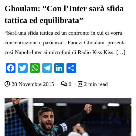
Ghoulam: “Con l’Inter sarà sfida
tattica ed equilibrata”
“Sarà una sfida tattica ed un confronto in cui ci vorrà
concentrazione e pazienza”. Faouzi Ghoulam presenta
così Napoli-Inter ai microfoni di Radio Kiss Kiss. […]
Fa
T
W
Te
Li
C
ce
wi
ha
le
nk
on
28 Novembre 2015
0
2 min read
bo
tte
ts
gr
ed
di
ok
r
A
a
In
vi
pp
m
di