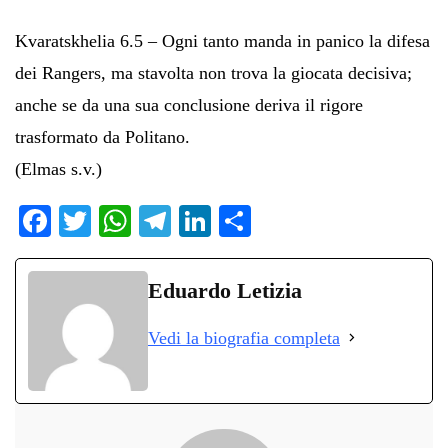
Kvaratskhelia 6.5 – Ogni tanto manda in panico la difesa
dei Rangers, ma stavolta non trova la giocata decisiva;
anche se da una sua conclusione deriva il rigore
trasformato da Politano.
(Elmas s.v.)
Fa
T
W
Te
Li
C
ce
wi
ha
le
nk
on
bo
tte
ts
gr
ed
di
Eduardo Letizia
ok
r
A
a
In
vi
Vedi la biografia completa
pp
m
di