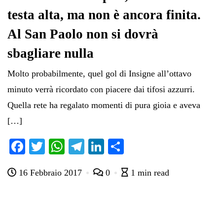
testa alta, ma non è ancora finita.
Al San Paolo non si dovrà
sbagliare nulla
Molto probabilmente, quel gol di Insigne all’ottavo
minuto verrà ricordato con piacere dai tifosi azzurri.
Quella rete ha regalato momenti di pura gioia e aveva
[…]
Fa
T
W
Te
Li
C
ce
wi
ha
le
nk
on
16 Febbraio 2017
0
1 min read
bo
tte
ts
gr
ed
di
ok
r
A
a
In
vi
pp
m
di