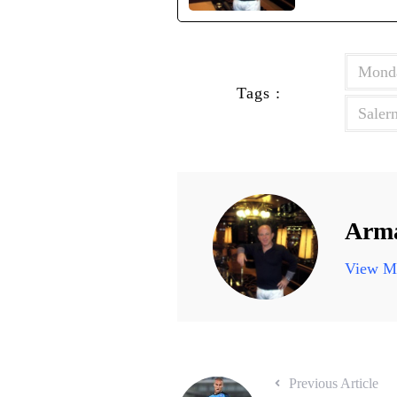
Monda
Tags :
Saler
Arma
View Mo
Previous Article