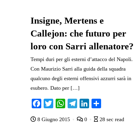
ok
r
A
a
In
vi
pp
m
di
Insigne, Mertens e
Callejon: che futuro per
loro con Sarri allenatore?
Tempi duri per gli esterni d’attacco del Napoli.
Con Maurizio Sarri alla guida della squadra
qualcuno degli esterni offensivi azzurri sarà in
esubero. Dato per […]
Fa
T
W
Te
Li
C
ce
wi
ha
le
nk
on
8 Giugno 2015
0
28 sec read
bo
tte
ts
gr
ed
di
ok
r
A
a
In
vi