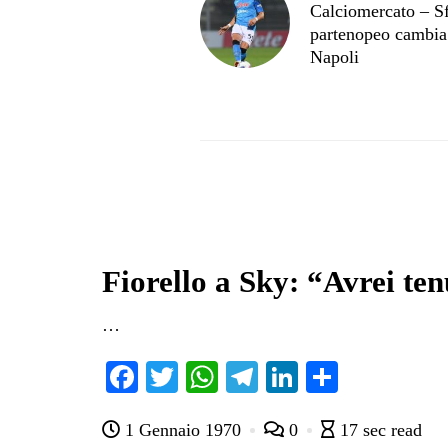
Calciomercato – Sf
partenopeo cambia 
Napoli
Fiorello a Sky: “Avrei ten
…
Fa
T
W
Te
Li
C
ce
wi
ha
le
nk
on
1 Gennaio 1970
0
17 sec read
bo
tte
ts
gr
ed
di