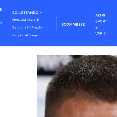
E
BOLLETTANDO
ALTRI
Pronostici, Analisi E
SPORT
ra
SCOMMESSE
&
Statistiche Sui Maggiori
VARIE
Campionati Europei.