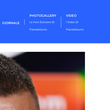
PHOTOGALLERY
VIDEO
Le Foto Esclusive Di
I Video Di
GIORNALE
PianetAzzurro
PianetAzzurro