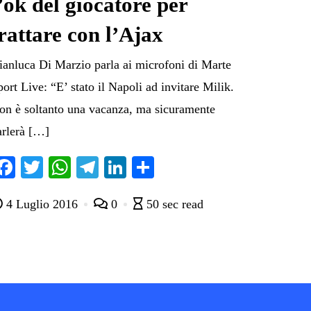
’ok del giocatore per
rattare con l’Ajax
ianluca Di Marzio parla ai microfoni di Marte
port Live: “E’ stato il Napoli ad invitare Milik.
on è soltanto una vacanza, ma sicuramente
arlerà […]
Fa
T
W
Te
Li
C
ce
wi
ha
le
nk
on
4 Luglio 2016
0
50 sec read
bo
tte
ts
gr
ed
di
ok
r
A
a
In
vi
pp
m
di