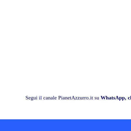
pp
m
di
Segui il canale PianetAzzurro.it su
WhatsApp, cl