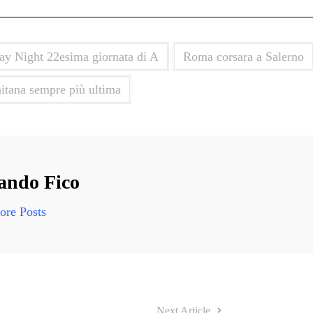
y Night 22esima giornata di A
Roma corsara a Salerno
nitana sempre più ultima
ndo Fico
re Posts
Next Article