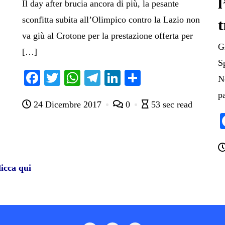
l
Il day after brucia ancora di più, la pesante
sconfitta subita all’Olimpico contro la Lazio non
t
va giù al Crotone per la prestazione offerta per
G
[…]
S
Fa
T
W
Te
Li
C
N
ce
wi
ha
le
nk
on
p
24 Dicembre 2017
0
53 sec read
bo
tte
ts
gr
ed
di
ok
r
A
a
In
vi
pp
m
di
icca qui