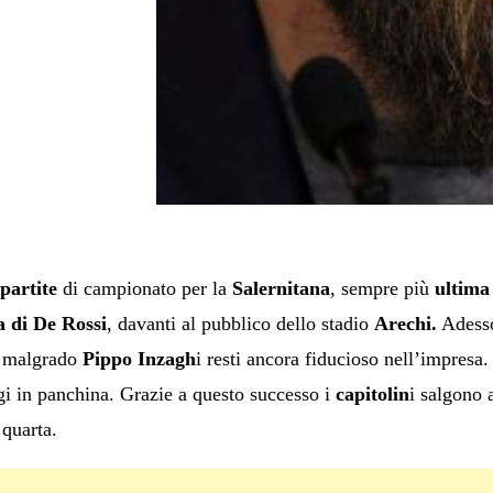
partite
di campionato per la
Salernitana
, sempre più
ultima 
a di De Rossi
, davanti al pubblico dello stadio
Arechi.
Adesso
 malgrado
Pippo Inzagh
i resti ancora fiducioso nell’impres
i in panchina. Grazie a questo successo i
capitolin
i salgono 
quarta.