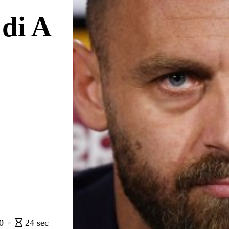
di A
0
24 sec