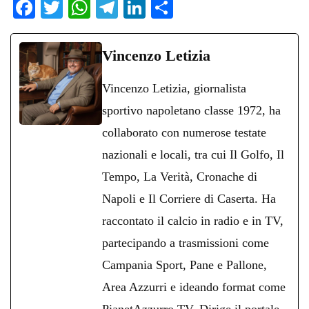
Fa
T
W
Te
Li
C
ce
wi
ha
le
nk
on
bo
tte
ts
gr
ed
di
Vincenzo Letizia
ok
r
A
a
In
vi
Vincenzo Letizia, giornalista
pp
m
di
sportivo napoletano classe 1972, ha
collaborato con numerose testate
nazionali e locali, tra cui Il Golfo, Il
Tempo, La Verità, Cronache di
Napoli e Il Corriere di Caserta. Ha
raccontato il calcio in radio e in TV,
partecipando a trasmissioni come
Campania Sport, Pane e Pallone,
Area Azzurri e ideando format come
PianetAzzurro TV. Dirige il portale