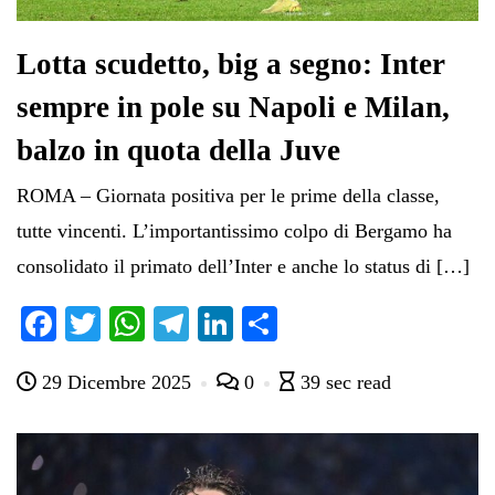
Lotta scudetto, big a segno: Inter
sempre in pole su Napoli e Milan,
balzo in quota della Juve
ROMA – Giornata positiva per le prime della classe,
tutte vincenti. L’importantissimo colpo di Bergamo ha
consolidato il primato dell’Inter e anche lo status di […]
Fa
T
W
Te
Li
C
ce
wi
ha
le
nk
on
29 Dicembre 2025
0
39 sec read
bo
tte
ts
gr
ed
di
ok
r
A
a
In
vi
pp
m
di