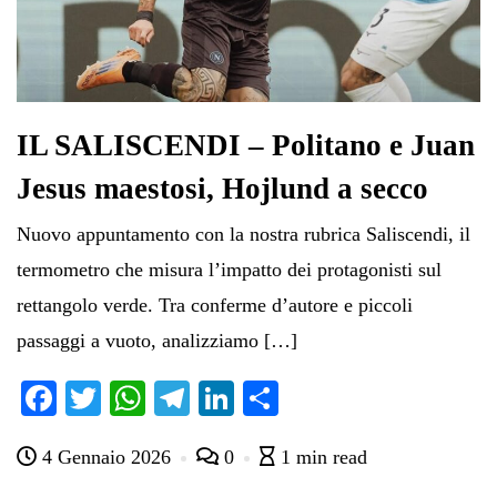
IL SALISCENDI – Politano e Juan
Jesus maestosi, Hojlund a secco
Nuovo appuntamento con la nostra rubrica Saliscendi, il
termometro che misura l’impatto dei protagonisti sul
rettangolo verde. Tra conferme d’autore e piccoli
passaggi a vuoto, analizziamo […]
Fa
T
W
Te
Li
C
ce
wi
ha
le
nk
on
4 Gennaio 2026
0
1 min read
bo
tte
ts
gr
ed
di