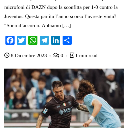
microfoni di DAZN dopo la sconfitta per 1-0 contro la
Juventus. Questa partita l’anno scorso l’avreste vinta?
“Sono d’accordo. Abbiamo […]
Fa
T
W
Te
Li
C
ce
wi
ha
le
nk
on
8 Dicembre 2023
0
1 min read
bo
tte
ts
gr
ed
di
ok
r
A
a
In
vi
pp
m
di