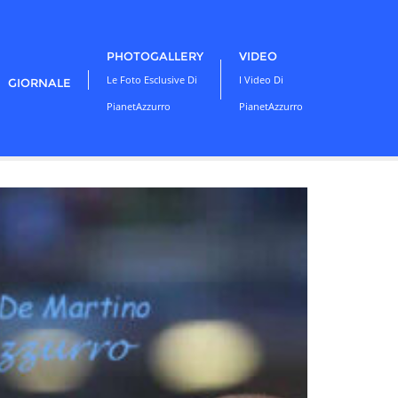
PHOTOGALLERY
VIDEO
Le Foto Esclusive Di
I Video Di
GIORNALE
PianetAzzurro
PianetAzzurro