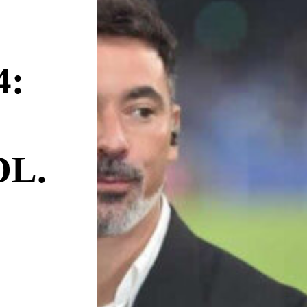
4:
DL.