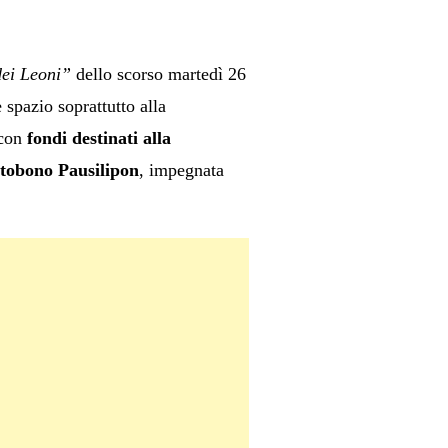
dei Leoni”
dello scorso martedì 26
spazio soprattutto alla
 con
fondi destinati alla
ntobono Pausilipon
, impegnata