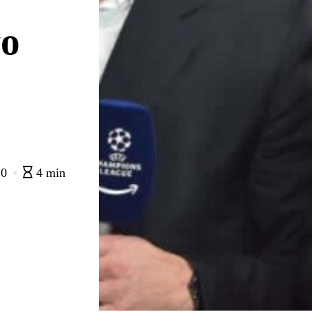
vo
0
4 min