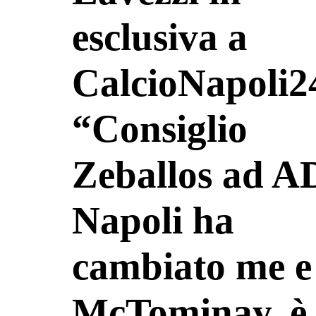
esclusiva a
CalcioNapoli2
“Consiglio
Zeballos ad A
Napoli ha
cambiato me e
McTominay, è