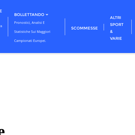
E
BOLLETTANDO
ALTRI
Pronostici, Analisi E
SPORT
ra
SCOMMESSE
&
Statistiche Sui Maggiori
VARIE
Campionati Europei.
e