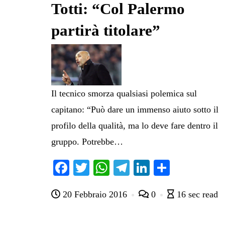
Totti: “Col Palermo
partirà titolare”
Il tecnico smorza qualsiasi polemica sul
capitano: “Può dare un immenso aiuto sotto il
profilo della qualità, ma lo deve fare dentro il
gruppo. Potrebbe…
Fa
T
W
Te
Li
C
ce
wi
ha
le
nk
on
20 Febbraio 2016
0
16 sec read
bo
tte
ts
gr
ed
di
ok
r
A
a
In
vi