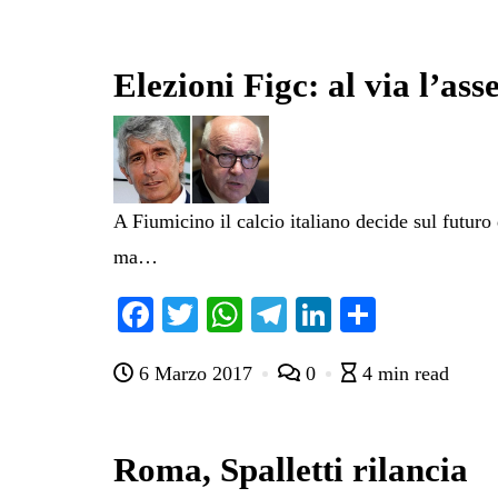
Elezioni Figc: al via l’as
A Fiumicino il calcio italiano decide sul futuro
ma…
Fa
T
W
Te
Li
C
ce
wi
ha
le
nk
on
6 Marzo 2017
0
4 min read
bo
tte
ts
gr
ed
di
ok
r
A
a
In
vi
pp
m
di
Roma, Spalletti rilancia