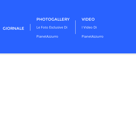
PHOTOGALLERY
VIDEO
Le Foto Esclusive Di
I Video Di
GIORNALE
PianetAzzurro
PianetAzzurro