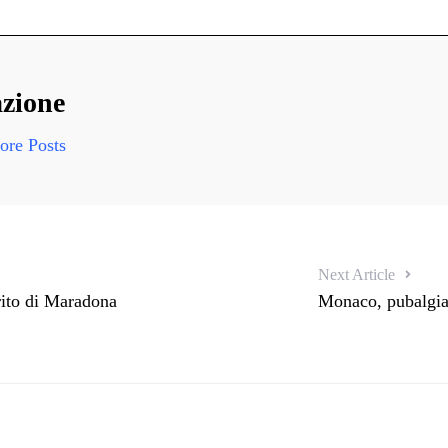
zione
re Posts
Next Article
rito di Maradona
Monaco, pubalgia 