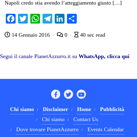
Napoli credo stia avendo l’atteggiamento giusto […]
Fa
T
W
Te
Li
C
ce
wi
ha
le
nk
on
14 Gennaio 2016
0
40 sec read
bo
tte
ts
gr
ed
di
ok
r
A
a
In
vi
pp
m
di
Segui il canale PianetAzzurro.it su
WhatsApp, clicca qui
Chi siamo
Disclaimer
Home
Pubblicità
Chi siamo
Contact Us
Dove trovare PianetAzzurro
Events Calendar