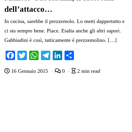
dell’attacco…
In cucina, sarebbe il prezzemolo. Lo metti dappertutto e
ci sta sempre bene. Piace. Esalta anche gli altri sapori.
Gabbiadini è così, tatticamente è prezzemolino. […]
Fa
T
W
Te
Li
C
ce
wi
ha
le
nk
on
16 Gennaio 2015
0
2 min read
bo
tte
ts
gr
ed
di
ok
r
A
a
In
vi
pp
m
di