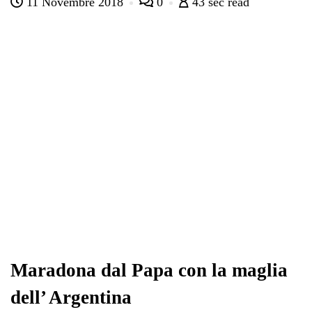
11 Novembre 2018
0
43 sec read
bo
tte
ts
gr
ed
di
ok
r
A
a
In
vi
pp
m
di
Maradona dal Papa con la maglia
dell’ Argentina