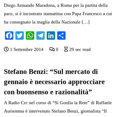
Diego Armando Maradona, a Roma per la partita della
pace, si è incontrato stamattina con Papa Francesco a cui
ha consegnato la maglia della Nazionale […]
Fa
T
W
Te
Li
C
ce
wi
ha
le
nk
on
1 Settembre 2014
0
29 sec read
bo
tte
ts
gr
ed
di
ok
r
A
a
In
vi
pp
m
di
Stefano Benzi: “Sul mercato di
gennaio è necessario approcciare
con buonsenso e razionalità”
A Radio Crc nel corso di “Si Gonfia la Rete” di Raffaele
Auriemma è intervenuto Stefano Benzi, giornalista “Il