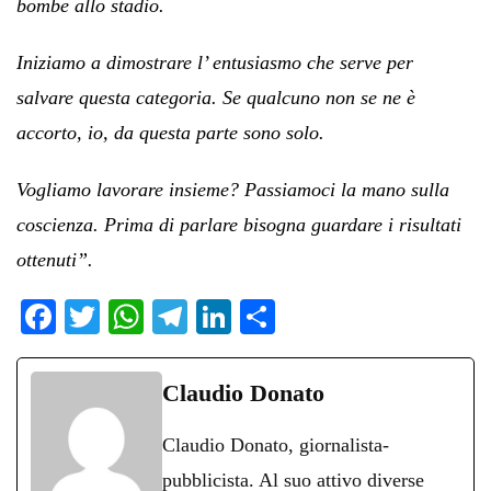
bombe allo stadio.
Iniziamo a dimostrare l’ entusiasmo che serve per
salvare questa categoria. Se qualcuno non se ne è
accorto, io, da questa parte sono solo.
Vogliamo lavorare insieme? Passiamoci la mano sulla
coscienza. Prima di parlare bisogna guardare i risultati
ottenuti”.
Fa
T
W
Te
Li
C
ce
wi
ha
le
nk
on
bo
tte
ts
gr
ed
di
Claudio Donato
ok
r
A
a
In
vi
Claudio Donato, giornalista-
pp
m
di
pubblicista. Al suo attivo diverse