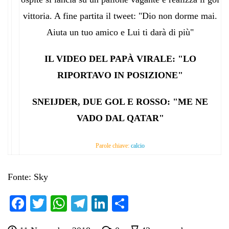
vittoria. A fine partita il tweet: "Dio non dorme mai.
Aiuta un tuo amico e Lui ti darà di più"
IL VIDEO DEL PAPÀ VIRALE: "LO
RIPORTAVO IN POSIZIONE"
SNEIJDER, DUE GOL E ROSSO: "ME NE
VADO DAL QATAR"
Parole chiave:
calcio
Fonte: Sky
Fa
T
W
Te
Li
C
ce
wi
ha
le
nk
on