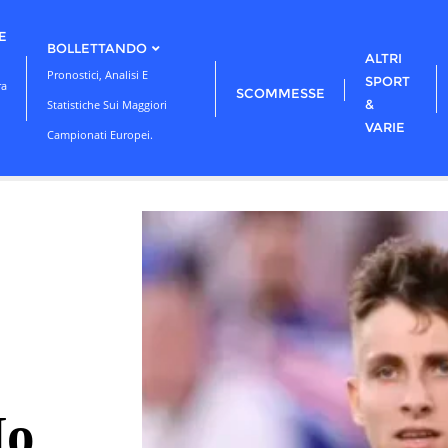
E
BOLLETTANDO
ALTRI
Pronostici, Analisi E
SPORT
ra
SCOMMESSE
&
Statistiche Sui Maggiori
VARIE
Campionati Europei.
Ho