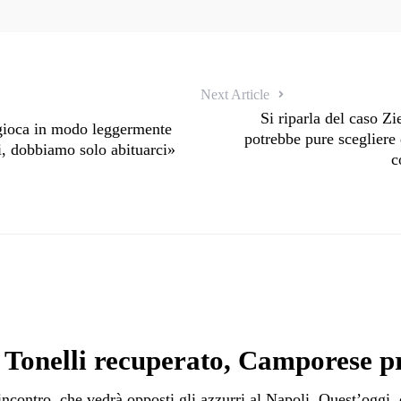
Next Article
Si riparla del caso Zi
gioca in modo leggermente
potrebbe pure scegliere 
i, dobbiamo solo abituarci»
c
 Tonelli recuperato, Camporese pr
incontro, che vedrà opposti gli azzurri al Napoli. Quest’oggi,