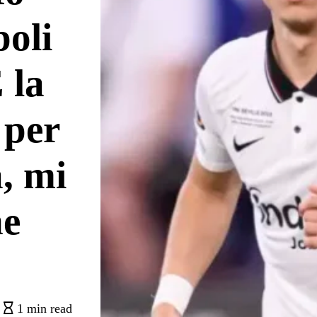
poli
 la
 per
a, mi
he
1 min read