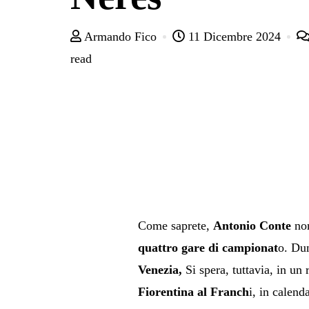
Armando Fico
11 Dicembre 2024
read
Come saprete,
Antonio Conte
non
quattro gare di campionat
o. Dun
Venezia,
Si spera, tuttavia, in un
Fiorentina al Franch
i, in calend