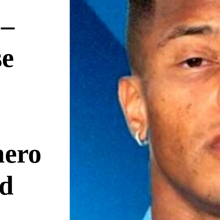
 –
se
mero
id