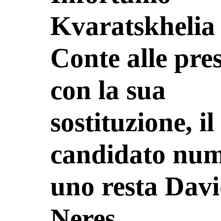
Kvaratskhelia
Conte alle pre
con la sua
sostituzione, il
candidato nu
uno resta Dav
Neres