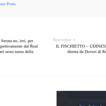
re Posts
Next Article
ata no, ieri, per
ispettivamente dal Real
IL FISCHIETTO – UDINESE
el sesto turno della
diretta da Doveri di 