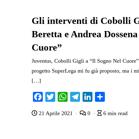
Gli interventi di Cobolli 
Beretta e Andrea Dossena
Cuore”
Juventus, Cobolli Gigli a “Il Sogno Nel Cuore” 
progetto SuperLega mi fu già proposto, ma i mi
[…]
Fa
T
W
Te
Li
C
ce
wi
ha
le
nk
on
21 Aprile 2021
0
6 min read
bo
tte
ts
gr
ed
di
ok
r
A
a
In
vi
pp
m
di