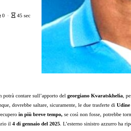
0
45 sec
 potrà contare sull’apporto del
georgiano Kvaratskhelia
, p
que, dovrebbe saltare, sicuramente, le due trasferte di
Udine
 recupero
in più breve tempo,
se così non fosse, potrebbe torn
ario il
4 di gennaio del 2025
. L’esterno sinistro azzurro ha ri