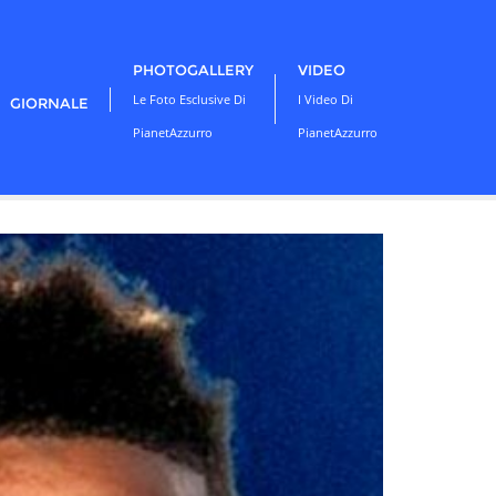
PHOTOGALLERY
VIDEO
Le Foto Esclusive Di
I Video Di
GIORNALE
PianetAzzurro
PianetAzzurro