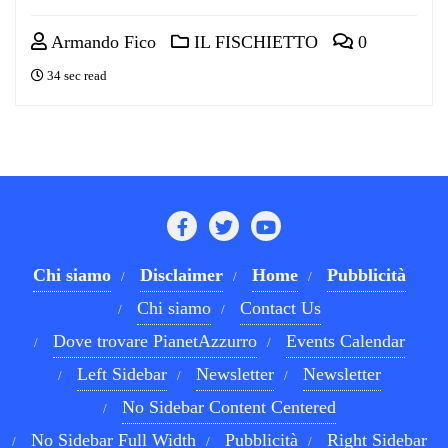
Armando Fico
IL FISCHIETTO
0
34 sec read
Chi siamo
Disclaimer
Home
Pubblicità
Chi siamo
Contact Us
Dove trovare PianetAzzurro
Events Calendar
Left Sidebar
Newsletter
Newsletter
No Sidebar Content Centered
No Sidebar Full Width
Pubblicità
Right Sidebar