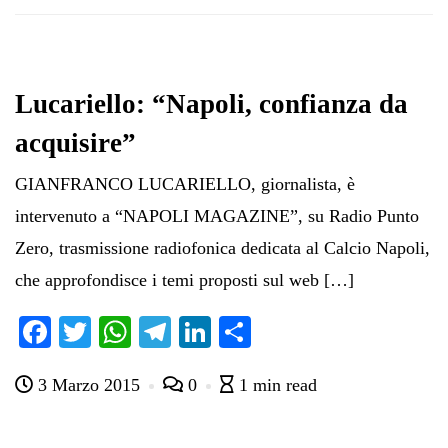
Lucariello: “Napoli, confianza da
acquisire”
GIANFRANCO LUCARIELLO, giornalista, è
intervenuto a “NAPOLI MAGAZINE”, su Radio Punto
Zero, trasmissione radiofonica dedicata al Calcio Napoli,
che approfondisce i temi proposti sul web […]
Fa
T
W
Te
Li
C
ce
wi
ha
le
nk
on
3 Marzo 2015
0
1 min read
bo
tte
ts
gr
ed
di
ok
r
A
a
In
vi