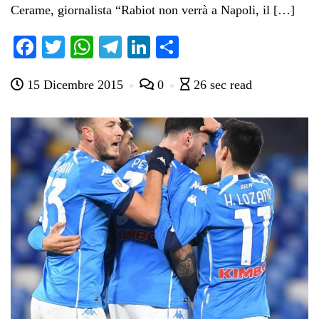
Cerame, giornalista “Rabiot non verrà a Napoli, il […]
Fa
T
W
Te
Li
C
ce
wi
ha
le
nk
on
15 Dicembre 2015
0
26 sec read
bo
tte
ts
gr
ed
di
ok
r
A
a
In
vi
pp
m
di