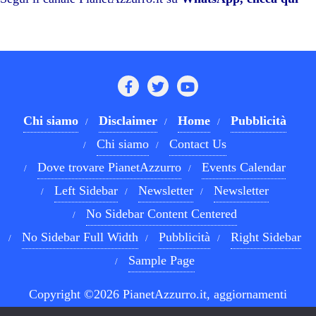
pp
m
di
Chi siamo
Disclaimer
Home
Pubblicità
Chi siamo
Contact Us
Dove trovare PianetAzzurro
Events Calendar
Left Sidebar
Newsletter
Newsletter
No Sidebar Content Centered
No Sidebar Full Width
Pubblicità
Right Sidebar
Sample Page
Copyright ©2026 PianetAzzurro.it, aggiornamenti