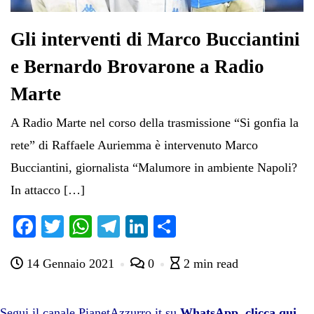
Gli interventi di Marco Bucciantini
e Bernardo Brovarone a Radio
Marte
A Radio Marte nel corso della trasmissione “Si gonfia la
rete” di Raffaele Auriemma è intervenuto Marco
Bucciantini, giornalista “Malumore in ambiente Napoli?
In attacco […]
Fa
T
W
Te
Li
C
ce
wi
ha
le
nk
on
14 Gennaio 2021
0
2 min read
bo
tte
ts
gr
ed
di
ok
r
A
a
In
vi
Segui il canale PianetAzzurro.it su
WhatsApp, clicca qui