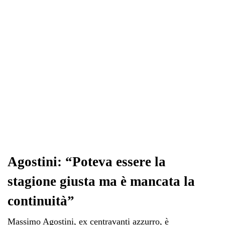
pp
m
di
Agostini: “Poteva essere la
stagione giusta ma è mancata la
continuità”
Massimo Agostini, ex centravanti azzurro, è