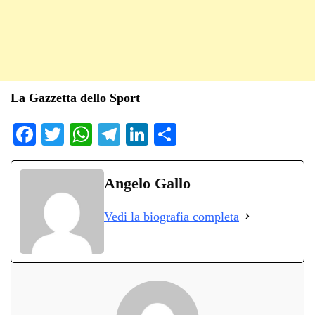
La Gazzetta dello Sport
Fa
T
W
Te
Li
C
ce
wi
ha
le
nk
on
bo
tte
ts
gr
ed
di
Angelo Gallo
ok
r
A
a
In
vi
Vedi la biografia completa
pp
m
di