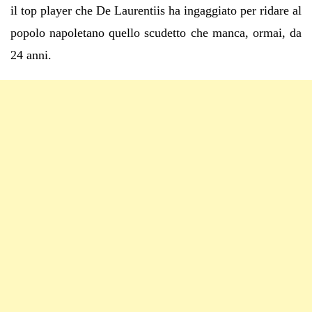
il top player che De Laurentiis ha ingaggiato per ridare al
popolo napoletano quello scudetto che manca, ormai, da
24 anni.