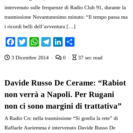
intervenuto sulle frequenze di Radio Club 91, durante la
trasmissione Novantunesimo minuto: “Il tempo passa ma
i ricordi belli dell’avventura […]
Fa
T
W
Te
Li
C
ce
wi
ha
le
nk
on
3 Dicembre 2014
0
37 sec read
bo
tte
ts
gr
ed
di
ok
r
A
a
In
vi
pp
m
di
Davide Russo De Cerame: “Rabiot
non verrà a Napoli. Per Rugani
non ci sono margini di trattativa”
A Radio Crc nella trasmissione “Si gonfia la rete” di
Raffaele Auriemma è intervenuto Davide Russo De