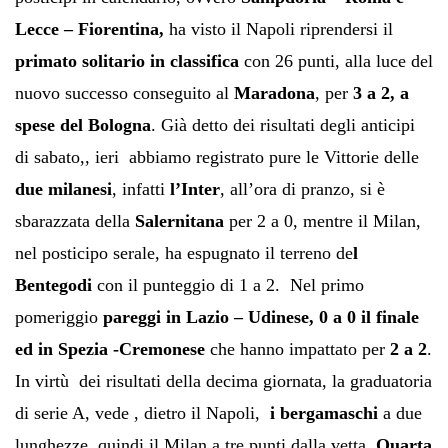
Lecce – Fiorentina,
ha visto il Napoli riprendersi il
primato solitario in classifica
con 26 punti, alla luce del
nuovo successo conseguito al
Maradona
, per
3 a 2, a
spese del Bologna
. Già detto dei risultati degli anticipi
di sabato,, ieri abbiamo registrato pure le Vittorie delle
due milanesi
, infatti
l’Inter
, all’ora di pranzo, si è
sbarazzata della
Salernitana
per 2 a 0, mentre il Milan,
nel posticipo serale, ha espugnato il terreno de
l
Bentegodi
con il punteggio di 1 a 2. Nel primo
pomeriggio
pareggi in Lazio – Udinese, 0 a 0 il finale
ed in Spezia -Cremonese
che hanno impattato per
2 a 2
.
In virtù dei risultati della decima giornata, la graduatoria
di serie A, vede , dietro il Napoli,
i bergamaschi
a due
lunghezze, quindi il Milan a tre punti dalla vetta.
Quarta