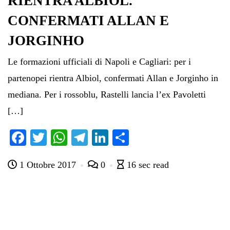
RIENTRA ALBIOL.
CONFERMATI ALLAN E
JORGINHO
Le formazioni ufficiali di Napoli e Cagliari: per i
partenopei rientra Albiol, confermati Allan e Jorginho in
mediana. Per i rossoblu, Rastelli lancia l’ex Pavoletti
[…]
Fa
T
W
Te
Li
C
ce
wi
ha
le
nk
on
1 Ottobre 2017
0
16 sec read
bo
tte
ts
gr
ed
di
ok
r
A
a
In
vi
pp
m
di