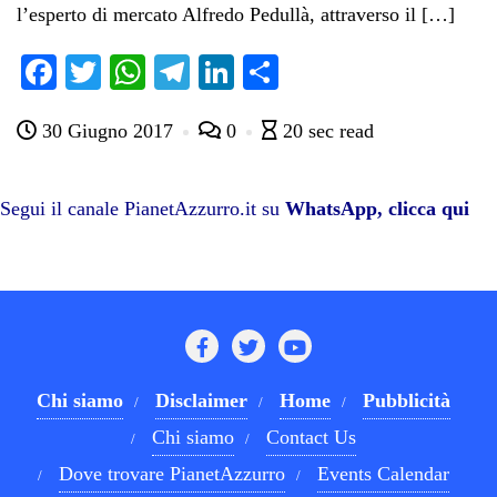
l’esperto di mercato Alfredo Pedullà, attraverso il […]
Fa
T
W
Te
Li
C
ce
wi
ha
le
nk
on
30 Giugno 2017
0
20 sec read
bo
tte
ts
gr
ed
di
ok
r
A
a
In
vi
pp
m
di
Segui il canale PianetAzzurro.it su
WhatsApp, clicca qui
Chi siamo
Disclaimer
Home
Pubblicità
Chi siamo
Contact Us
Dove trovare PianetAzzurro
Events Calendar