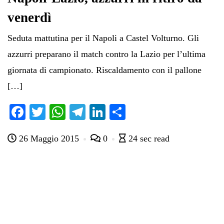
venerdì
Seduta mattutina per il Napoli a Castel Volturno. Gli
azzurri preparano il match contro la Lazio per l’ultima
giornata di campionato. Riscaldamento con il pallone
[…]
Fa
T
W
Te
Li
C
ce
wi
ha
le
nk
on
26 Maggio 2015
0
24 sec read
bo
tte
ts
gr
ed
di
ok
r
A
a
In
vi
pp
m
di