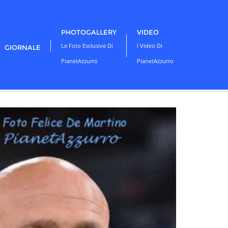
PHOTOGALLERY
VIDEO
Le Foto Esclusive Di
I Video Di
GIORNALE
PianetAzzurro
PianetAzzurro