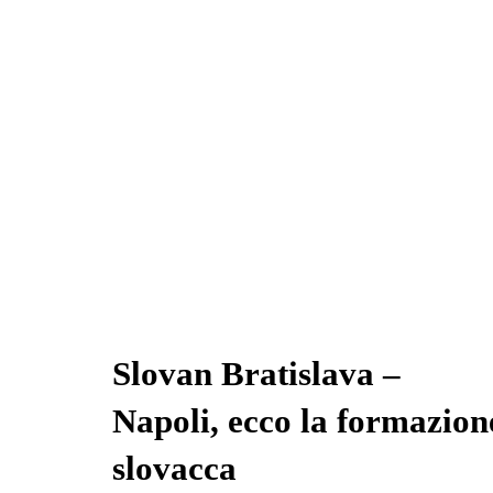
pp
m
di
Slovan Bratislava –
Napoli, ecco la formazion
slovacca