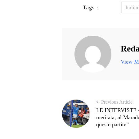
Tags :
Italia
Reda
View Mo
Previous Article
LE INTERVISTE – 
meritata, al Marad
queste partite”