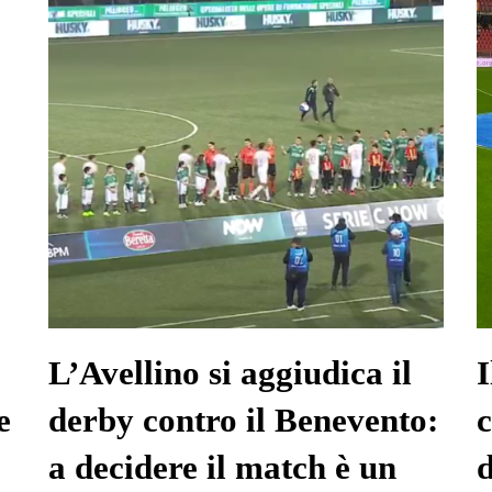
L’Avellino si aggiudica il
I
e
derby contro il Benevento:
c
a decidere il match è un
d