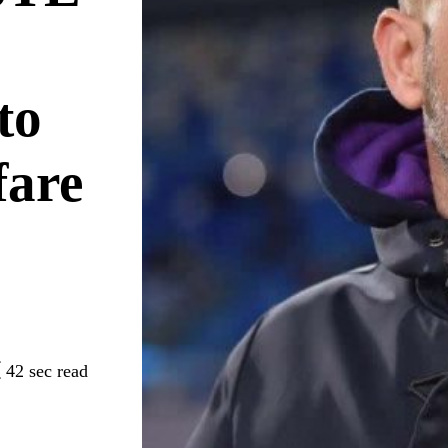
to
fare
42 sec read