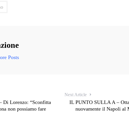
no
zione
re Posts
Next Article
Di Lorenzo: “Sconfitta
IL PUNTO SULLA A – Ottava
ona non possiamo fare
nuovamente il Napoli al 