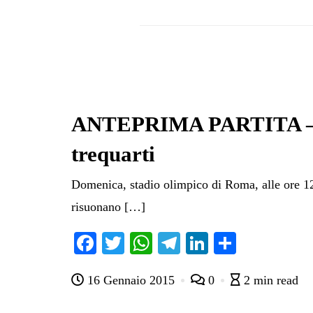
ANTEPRIMA PARTITA – Laz
trequarti
Domenica, stadio olimpico di Roma, alle ore 12.
risuonano […]
Fa
T
W
Te
Li
C
ce
wi
ha
le
nk
on
16 Gennaio 2015
0
2 min read
bo
tte
ts
gr
ed
di
ok
r
A
a
In
vi