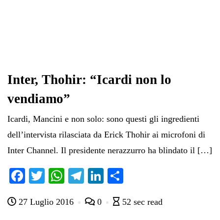
Inter, Thohir: “Icardi non lo
vendiamo”
Icardi, Mancini e non solo: sono questi gli ingredienti
dell’intervista rilasciata da Erick Thohir ai microfoni di
Inter Channel. Il presidente nerazzurro ha blindato il […]
Fa
T
W
Te
Li
C
ce
wi
ha
le
nk
on
27 Luglio 2016
0
52 sec read
bo
tte
ts
gr
ed
di