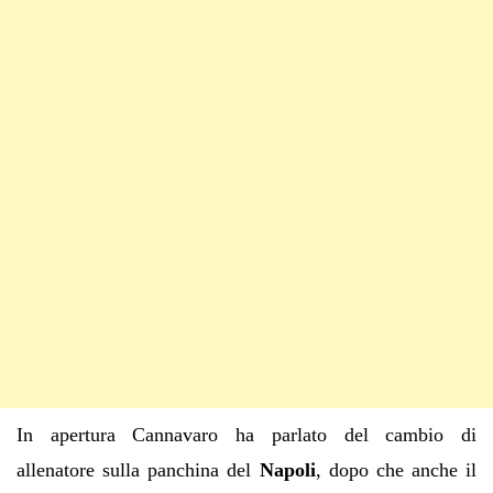
In apertura Cannavaro ha parlato del cambio di
allenatore sulla panchina del
Napoli
, dopo che anche il