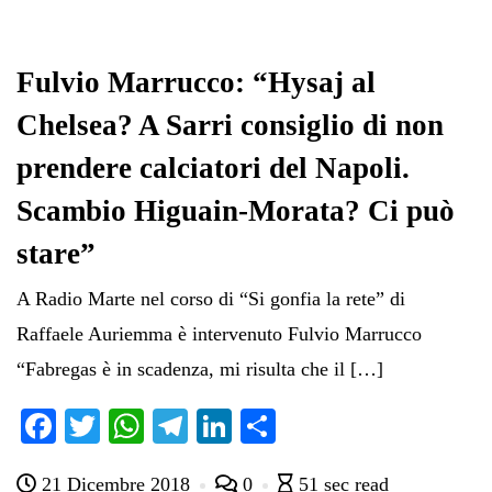
Fulvio Marrucco: “Hysaj al
Chelsea? A Sarri consiglio di non
prendere calciatori del Napoli.
Scambio Higuain-Morata? Ci può
stare”
A Radio Marte nel corso di “Si gonfia la rete” di
Raffaele Auriemma è intervenuto Fulvio Marrucco
“Fabregas è in scadenza, mi risulta che il […]
Fa
T
W
Te
Li
C
ce
wi
ha
le
nk
on
21 Dicembre 2018
0
51 sec read