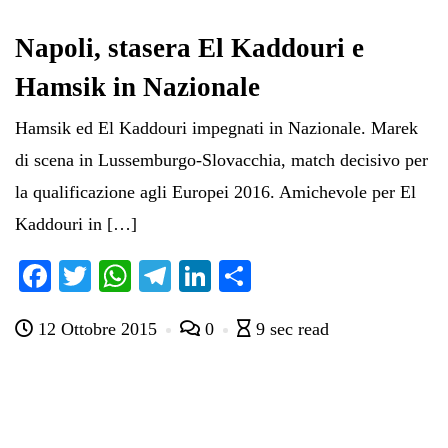
ok
r
A
a
In
vi
pp
m
di
Napoli, stasera El Kaddouri e
Hamsik in Nazionale
Hamsik ed El Kaddouri impegnati in Nazionale. Marek
di scena in Lussemburgo-Slovacchia, match decisivo per
la qualificazione agli Europei 2016. Amichevole per El
Kaddouri in […]
Fa
T
W
Te
Li
C
ce
wi
ha
le
nk
on
12 Ottobre 2015
0
9 sec read
bo
tte
ts
gr
ed
di
ok
r
A
a
In
vi
pp
m
di