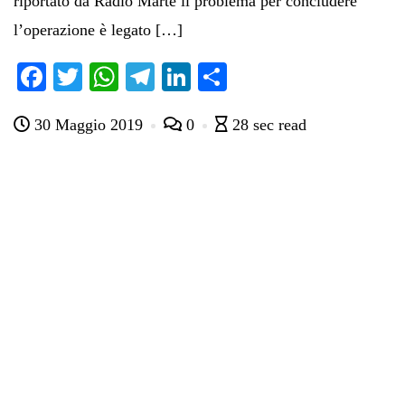
riportato da Radio Marte il problema per concludere
l’operazione è legato […]
Fa
T
W
Te
Li
C
ce
wi
ha
le
nk
on
30 Maggio 2019
0
28 sec read
bo
tte
ts
gr
ed
di
ok
r
A
a
In
vi
pp
m
di