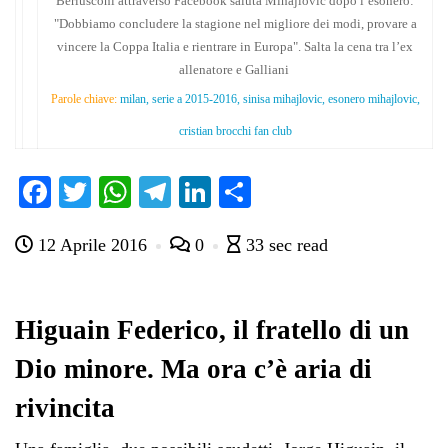
Berlusconi attraverso Facebook saluta Mihajlovic dopo l’esonero:
"Dobbiamo concludere la stagione nel migliore dei modi, provare a
vincere la Coppa Italia e rientrare in Europa". Salta la cena tra l’ex
allenatore e Galliani
Parole chiave:
milan, serie a 2015-2016, sinisa mihajlovic, esonero mihajlovic,
cristian brocchi fan club
Fa
T
W
Te
Li
C
ce
wi
ha
le
nk
on
12 Aprile 2016
0
33 sec read
bo
tte
ts
gr
ed
di
ok
r
A
a
In
vi
pp
m
di
Higuain Federico, il fratello di un
Dio minore. Ma ora c’è aria di
rivincita