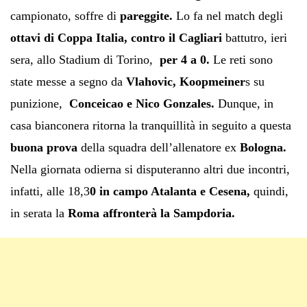
campionato, soffre di
pareggite.
Lo fa nel match degli
ottavi di Coppa Italia, contro il Cagliari
battutro, ieri
sera, allo Stadium di Torino,
per 4 a 0.
Le reti sono
state messe a segno da
Vlahovic, Koopmeiner
s su
punizione,
Conceicao e Nico Gonzales.
Dunque, in
casa bianconera ritorna la tranquillità in seguito a questa
buona prova
della squadra dell’allenatore ex
Bologna.
Nella giornata odierna si disputeranno altri due incontri,
infatti, alle 18,3
0 in campo Atalanta e Cesena,
quindi,
in serata la
Roma affronterà la Sampdoria.