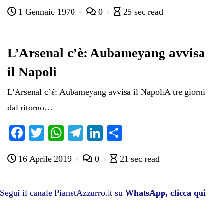
ce
wi
ha
le
nk
on
1 Gennaio 1970
0
25 sec read
bo
tte
ts
gr
ed
di
ok
r
A
a
In
vi
pp
m
di
L’Arsenal c’è: Aubameyang avvisa
il Napoli
L’Arsenal c’è: Aubameyang avvisa il NapoliA tre giorni
dal ritorno…
Fa
T
W
Te
Li
C
ce
wi
ha
le
nk
on
16 Aprile 2019
0
21 sec read
bo
tte
ts
gr
ed
di
ok
r
A
a
In
vi
pp
m
di
Segui il canale PianetAzzurro.it su
WhatsApp, clicca qui