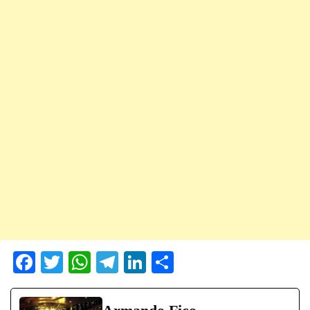
Fa
T
W
Te
Li
C
ce
wi
ha
le
nk
on
bo
tte
ts
gr
ed
di