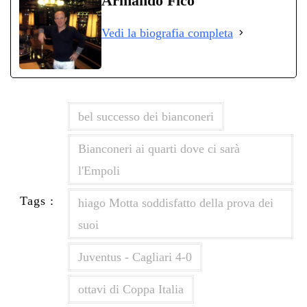
Armando Fico
ok
r
A
a
In
vi
Vedi la biografia completa
pp
m
di
bel successo dei bianconeri
Bianconeri ai quarti dove ci sarà
l'Empoli
Tags :
hiago Motta soddisfatto della prova dei
suoi
Juventus - Cagliari 4-0
ottavi di Coppa Italia