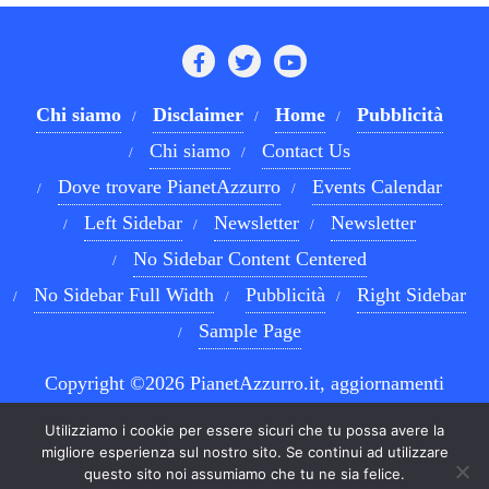
Chi siamo
Disclaimer
Home
Pubblicità
Chi siamo
Contact Us
Dove trovare PianetAzzurro
Events Calendar
Left Sidebar
Newsletter
Newsletter
No Sidebar Content Centered
No Sidebar Full Width
Pubblicità
Right Sidebar
Sample Page
Copyright ©2026 PianetAzzurro.it, aggiornamenti
costanti sul Calcio Napoli e sul mondo del betting . All
Utilizziamo i cookie per essere sicuri che tu possa avere la
rights reserved.
Powered by
WordPress
&
Designed by
migliore esperienza sul nostro sito. Se continui ad utilizzare
questo sito noi assumiamo che tu ne sia felice.
Bizberg Themes