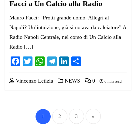
Facci a Un Calcio alla Radio
Mauro Facci: “Protti grande uomo. Allegri al
Napoli? Un’intuizione, già si notava da calciatore” A
Radio Napoli Centrale, nel corso di Un Calcio alla
Radio […]
Facebook
Twitter
WhatsApp
Telegram
LinkedIn
Condividi
Vincenzo Letizia
NEWS
0
6 min read
Paginazione
1
2
3
»
degli
articoli