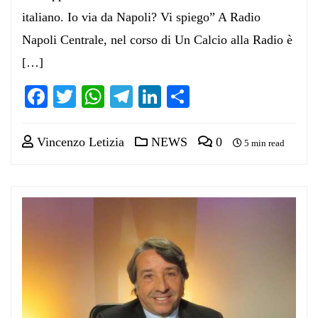
italiano. Io via da Napoli? Vi spiego” A Radio
Napoli Centrale, nel corso di Un Calcio alla Radio è
[…]
Facebook
Twitter
WhatsApp
Telegram
LinkedIn
Condividi
Vincenzo Letizia
NEWS
0
5 min read