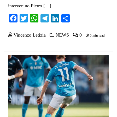
intervenuto Pietro […]
Facebook
Twitter
WhatsApp
Telegram
LinkedIn
Condividi
Vincenzo Letizia
NEWS
0
5 min read