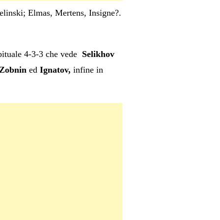
linski; Elmas, Mertens, Insigne?.
bituale 4-3-3 che vede
Selikhov
 Zobnin
ed
Ignatov,
infine in