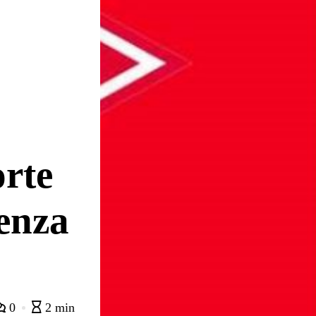
rte
enza
0
2 min