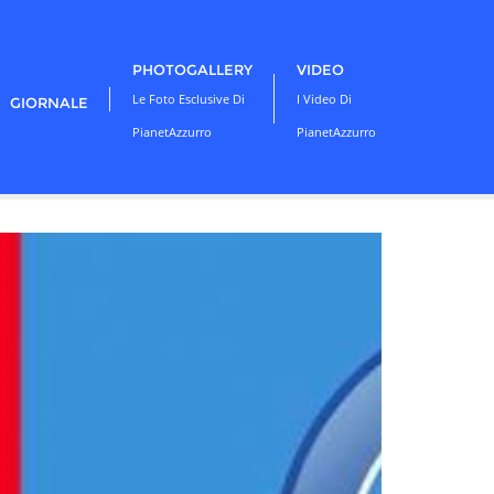
PHOTOGALLERY
VIDEO
Le Foto Esclusive Di
I Video Di
GIORNALE
PianetAzzurro
PianetAzzurro