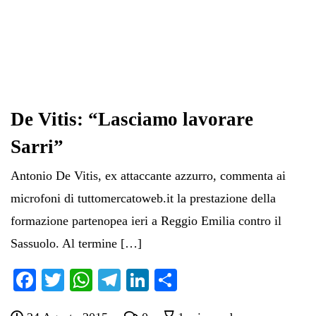
De Vitis: “Lasciamo lavorare
Sarri”
Antonio De Vitis, ex attaccante azzurro, commenta ai
microfoni di tuttomercatoweb.it la prestazione della
formazione partenopea ieri a Reggio Emilia contro il
Sassuolo. Al termine […]
Fa
T
W
Te
Li
C
ce
wi
ha
le
nk
on