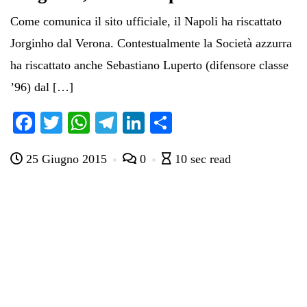
Come comunica il sito ufficiale, il Napoli ha riscattato
Jorginho dal Verona. Contestualmente la Società azzurra
ha riscattato anche Sebastiano Luperto (difensore classe
’96) dal […]
Fa
T
W
Te
Li
C
ce
wi
ha
le
nk
on
25 Giugno 2015
0
10 sec read
bo
tte
ts
gr
ed
di
ok
r
A
a
In
vi
pp
m
di