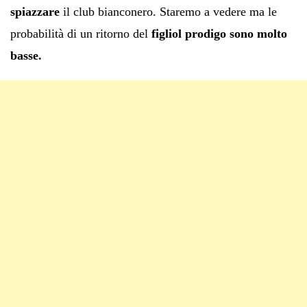
spiazzare
il club bianconero. Staremo a vedere ma le
probabilità di un ritorno del
figliol prodigo sono molto
basse.