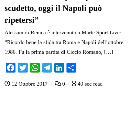
scudetto, oggi il Napoli può
ripetersi”
Alessandro Renica è intervenuto a Marte Sport Live:
“Ricordo bene la sfida tra Roma e Napoli dell’ottobre
1986. Fu la prima partita di Ciccio Romano, […]
Fa
T
W
Te
Li
C
ce
wi
ha
le
nk
on
12 Ottobre 2017
0
40 sec read
bo
tte
ts
gr
ed
di
ok
r
A
a
In
vi
pp
m
di