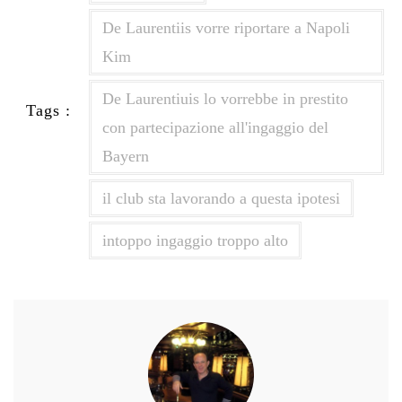
De Laurentiis vorre riportare a Napoli
Kim
De Laurentiuis lo vorrebbe in prestito
Tags :
con partecipazione all'ingaggio del
Bayern
il club sta lavorando a questa ipotesi
intoppo ingaggio troppo alto