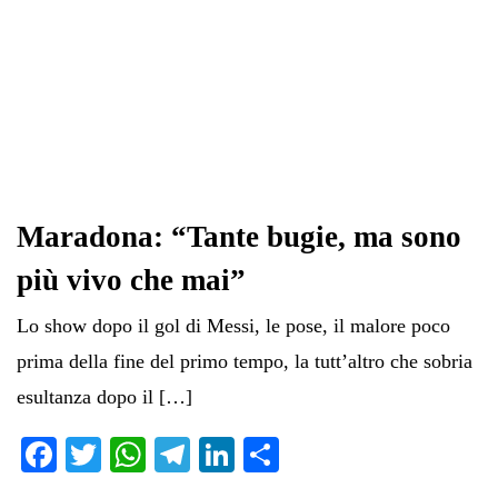
Maradona: “Tante bugie, ma sono
più vivo che mai”
Lo show dopo il gol di Messi, le pose, il malore poco
prima della fine del primo tempo, la tutt’altro che sobria
esultanza dopo il […]
Fa
T
W
Te
Li
C
ce
wi
ha
le
nk
on